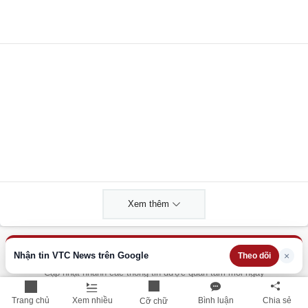
Xem thêm
THÔNG TIN HỮU ÍCH
Nhận tin VTC News trên Google
×
Theo dõi
Cập nhật nhanh các thông tin được quan tâm mỗi ngày
Trang chủ
Xem nhiều
Bình luận
Chia sẻ
Cỡ chữ
Lịch âm hôm nay