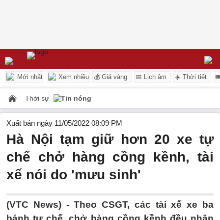
Mới nhất
Xem nhiều
💰 Giá vàng
📅 Lịch âm
☀️ Thời tiết

Thời sự
Tin nóng
Xuất bản ngày 11/05/2022 08:09 PM
Hà Nội tạm giữ hơn 20 xe tự
chế chở hàng cồng kềnh, tài
xế nói do 'mưu sinh'
(VTC News) -
Theo CSGT, các tài xế xe ba
bánh tự chế, chở hàng cồng kềnh đều nhận