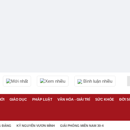
Mới nhất
Xem nhiều
Bình luận nhiều
IỚI
GIÁO DỤC
PHÁP LUẬT
VĂN HÓA - GIẢI TRÍ
SỨC KHỎE
ĐỜI S
G ĐẢNG
KỶ NGUYÊN VƯƠN MÌNH
GIẢI PHÓNG MIỀN NAM 30-4