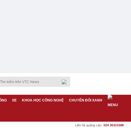
ỐNG
XE
KHOA HỌC CÔNG NGHỆ
CHUYỂN ĐỔI XANH
Liên hệ quảng cáo:
024 36321588