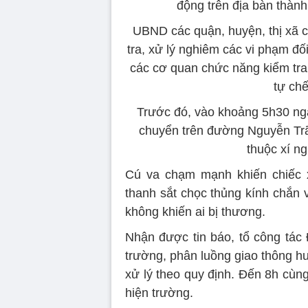
động trên địa bàn thành
UBND các quận, huyện, thị xã 
tra, xử lý nghiêm các vi phạm đố
các cơ quan chức năng kiểm tra,
tự ch
Trước đó, vào khoảng 5h30 ngà
chuyển trên đường Nguyễn Trãi
thuộc xí n
Cú va chạm mạnh khiến chiếc x
thanh sắt chọc thủng kính chắn 
không khiến ai bị thương.
Nhận được tin báo, tổ công tác
trường, phân luồng giao thông h
xử lý theo quy định. Đến 8h cùn
hiện trường.