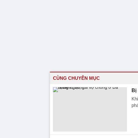
CÙNG CHUYÊN MỤC
Bị
Khi
phá