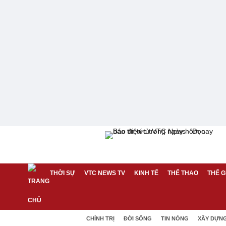
THỜI SỰ
VTC NEWS TV
KINH TẾ
THỂ THAO
THẾ G
CHÍNH TRỊ
ĐỜI SỐNG
TIN NÓNG
XÂY DỰN