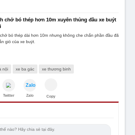
h chở bó thép hơn 10m xuyên thủng đầu xe buýt
i
 chở bó thép dài hơn 10m nhưng không che chắn phần đầu đã
n gió của xe buýt.
à nội
xe ba gác
xe thương binh
Zalo
Twitter
Zalo
Copy