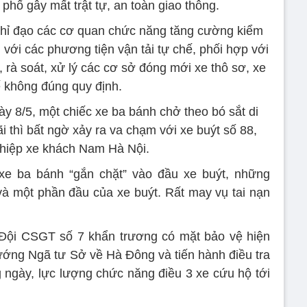
 phố gây mất trật tự, an toàn giao thông.
chỉ đạo các cơ quan chức năng tăng cường kiểm
i với các phương tiện vận tải tự chế, phối hợp với
 rà soát, xử lý các cơ sở đóng mới xe thô sơ, xe
ế không đúng quy định.
y 8/5, một chiếc xe ba bánh chở theo bó sắt di
 thì bất ngờ xảy ra va chạm với xe buýt số 88,
ghiệp xe khách Nam Hà Nội.
e ba bánh “gắn chặt” vào đầu xe buýt, những
và một phần đầu của xe buýt. Rất may vụ tai nạn
 Đội CSGT số 7 khẩn trương có mặt bảo vệ hiện
ướng Ngã tư Sở về Hà Đông và tiến hành điều tra
g ngày, lực lượng chức năng điều 3 xe cứu hộ tới