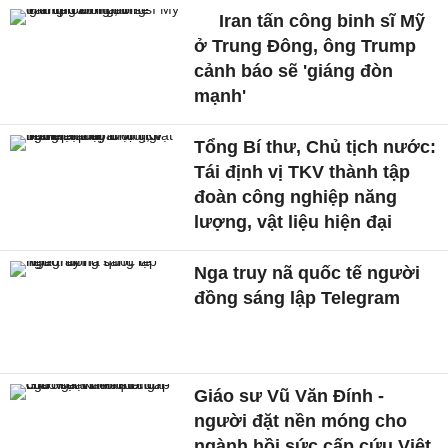
Iran tấn công binh sĩ Mỹ
ở Trung Đông, ông Trump
cảnh báo sẽ 'giáng đòn
mạnh'
Tổng Bí thư, Chủ tịch nước:
Tái định vị TKV thành tập
đoàn công nghiệp năng
lượng, vật liệu hiện đại
Nga truy nã quốc tế người
đồng sáng lập Telegram
Giáo sư Vũ Văn Đính -
người đặt nền móng cho
ngành hồi sức cấp cứu Việt