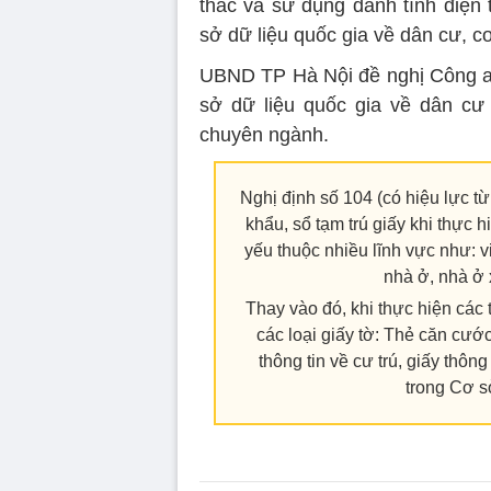
thác và sử dụng danh tính điện 
sở dữ liệu quốc gia về dân cư, c
UBND TP Hà Nội đề nghị Công an 
sở dữ liệu quốc gia về dân cư 
chuyên ngành.
Nghị định số 104 (có hiệu lực từ
khẩu, sổ tạm trú giấy khi thực 
yếu thuộc nhiều lĩnh vực như: việ
nhà ở, nhà ở 
Thay vào đó, khi thực hiện các t
các loại giấy tờ: Thẻ căn cư
thông tin về cư trú, giấy thô
trong Cơ s