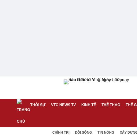
THỜI SỰ
VTC NEWS TV
KINH TẾ
THỂ THAO
THẾ G
CHÍNH TRỊ
ĐỜI SỐNG
TIN NÓNG
XÂY DỰN