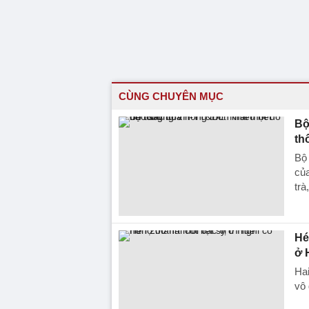
CÙNG CHUYÊN MỤC
Bộ
th
Bộ
của
trà
Hé
ở 
Ha
vô 