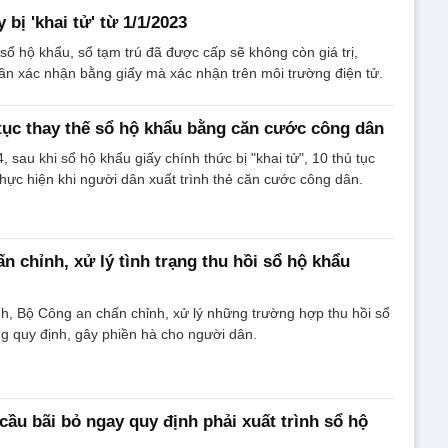
 bị 'khai tử' từ 1/1/2023
sổ hộ khẩu, sổ tạm trú đã được cấp sẽ không còn giá trị,
n xác nhận bằng giấy mà xác nhận trên môi trường điện tử.
ủ tục thay thế sổ hộ khẩu bằng căn cước công dân
 sau khi sổ hộ khẩu giấy chính thức bị "khai tử", 10 thủ tục
hực hiện khi người dân xuất trình thẻ căn cước công dân.
n chỉnh, xử lý tình trạng thu hồi sổ hộ khẩu
h, Bộ Công an chấn chỉnh, xử lý những trường hợp thu hồi sổ
g quy định, gây phiền hà cho người dân.
cầu bãi bỏ ngay quy định phải xuất trình sổ hộ