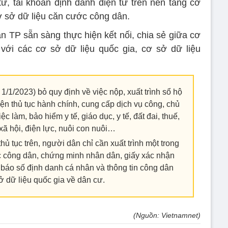
tử, tài khoản định danh điện tử trên nền tảng cơ
ơ sở dữ liệu căn cước công dân.
TP sẵn sàng thực hiện kết nối, chia sẻ giữa cơ
với các cơ sở dữ liệu quốc gia, cơ sở dữ liệu
 1/1/2023) bỏ quy định về việc nộp, xuất trình sổ hộ
hiện thủ tục hành chính, cung cấp dịch vụ công, chủ
c làm, bảo hiểm y tế, giáo dục, y tế, đất đai, thuế,
xã hội, điện lực, nuôi con nuôi…
hủ tục trên, người dân chỉ cần xuất trình một trong
ớc công dân, chứng minh nhân dân, giấy xác nhận
ng báo số định danh cá nhân và thông tin công dân
ở dữ liệu quốc gia về dân cư.
(Nguồn: Vietnamnet)