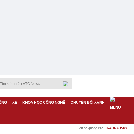
ỐNG
XE
KHOA HỌC CÔNG NGHỆ
CHUYỂN ĐỔI XANH
Liên hệ quảng cáo:
024 36321588