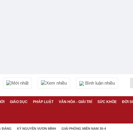
Mới nhất
Xem nhiều
Bình luận nhiều
IỚI
GIÁO DỤC
PHÁP LUẬT
VĂN HÓA - GIẢI TRÍ
SỨC KHỎE
ĐỜI S
G ĐẢNG
KỶ NGUYÊN VƯƠN MÌNH
GIẢI PHÓNG MIỀN NAM 30-4