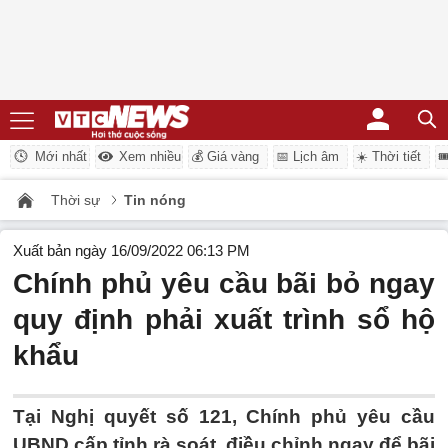
Mới nhất
Xem nhiều
💰 Giá vàng
📅 Lịch âm
☀️ Thời tiết

Thời sự
Tin nóng
Xuất bản ngày 16/09/2022 06:13 PM
Chính phủ yêu cầu bãi bỏ ngay
quy định phải xuất trình sổ hộ
khẩu
Tại Nghị quyết số 121, Chính phủ yêu cầu
UBND cấp tỉnh rà soát, điều chỉnh ngay để bãi