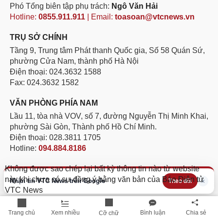
Phó Tổng biên tập phụ trách:
Ngô Văn Hải
Hotline:
0855.911.911
| Email:
toasoan@vtcnews.vn
TRỤ SỞ CHÍNH
Tầng 9, Trung tâm Phát thanh Quốc gia, Số 58 Quán Sứ,
phường Cửa Nam, thành phố Hà Nội
Điện thoại: 024.3632 1588
Fax: 024.3632 1582
VĂN PHÒNG PHÍA NAM
Lầu 11, tòa nhà VOV, số 7, đường Nguyễn Thị Minh Khai,
phường Sài Gòn, Thành phố Hồ Chí Minh.
Điện thoại: 028.3811 1705
Hotline:
094.884.8186
Không được sao chép lại bất kỳ thông tin nào từ website
này khi chưa có sự đồng ý bằng văn bản của Báo Điện tử
Nhận tin VTC News trên Google
×
Theo dõi
VTC News
Trang chủ
Xem nhiều
Bình luận
Chia sẻ
Cỡ chữ