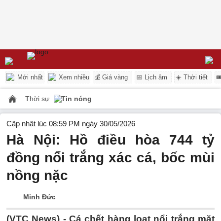
Mới nhất
Xem nhiều
💰 Giá vàng
📅 Lịch âm
☀️ Thời tiết

Thời sự
Tin nóng
Cập nhật lúc 08:59 PM ngày 30/05/2026
Hà Nội: Hồ điều hòa 744 tỷ
đồng nổi trắng xác cá, bốc mùi
nồng nặc
Minh Đức
(VTC News) -
Cá chết hàng loạt nổi trắng mặt