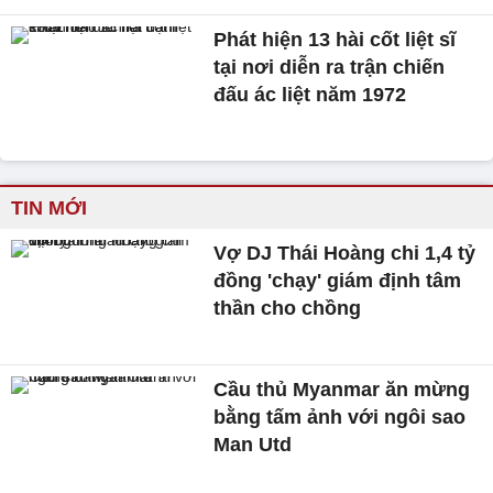
Phát hiện 13 hài cốt liệt sĩ
tại nơi diễn ra trận chiến
đấu ác liệt năm 1972
TIN MỚI
Vợ DJ Thái Hoàng chi 1,4 tỷ
đồng 'chạy' giám định tâm
thần cho chồng
Cầu thủ Myanmar ăn mừng
bằng tấm ảnh với ngôi sao
Man Utd