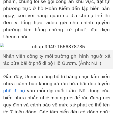
pham, chúng tôi sẽ gọi công an khu vực, trật tự
phường trực ở hồ Hoàn Kiếm đến lập biên bản
ngay; còn với hàng quán có địa chỉ cụ thể thì
đơn vị tổng hợp video gửi cho chính quyền
phường làm bằng chứng xử phạt”, đại diện
Urenco nói.
Nhân viên công ty môi trường ghi hình người xả
rác bừa bãi ở phố đi bộ Hồ Gươm. (Ảnh: N.H)
Gần đây, Urenco cũng bố trí hàng chục tấm biển
nhựa cảnh báo không xả rác bừa bãi dọc tuyến
phố đi bộ
vào mỗi dịp cuối tuần. Nội dung của
biển nhựa nhắc nhở mọi người để rác đúng nơi
quy định và cảnh báo về mức xử phạt có thể lên
tới 7 triệu đồng. Các tấm biển đều có dòng chữ: