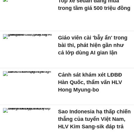
Top xe sedan đáng mua
trong tầm giá 500 triệu đồng
Giáo viên cài 'bẫy ẩn' trong
bài thi, phát hiện gần như
cả lớp dùng AI gian lận
Cảnh sát khám xét LĐBĐ
Hàn Quốc, thẩm vấn HLV
Hong Myung-bo
Sao Indonesia hạ thấp chiến
thắng của tuyển Việt Nam,
HLV Kim Sang-sik đáp trả