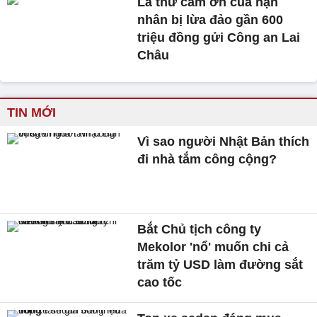
Lá thư cảm ơn của nạn
nhân bị lừa đảo gần 600
triệu đồng gửi Công an Lai
Châu
TIN MỚI
Vì sao người Nhật Bản thích
đi nhà tắm công cộng?
Bắt Chủ tịch công ty
Mekolor 'nổ' muốn chi cả
trăm tỷ USD làm đường sắt
cao tốc