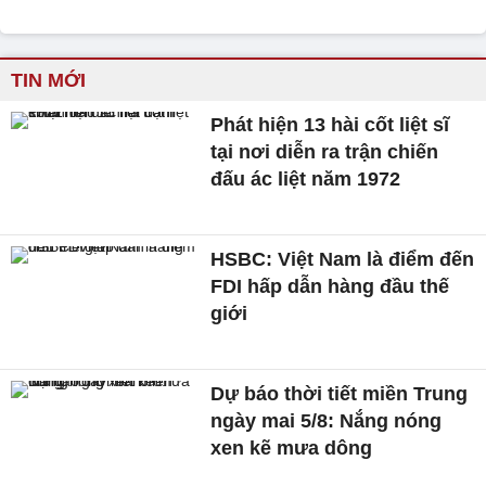
TIN MỚI
Phát hiện 13 hài cốt liệt sĩ
tại nơi diễn ra trận chiến
đấu ác liệt năm 1972
HSBC: Việt Nam là điểm đến
FDI hấp dẫn hàng đầu thế
giới
Dự báo thời tiết miền Trung
ngày mai 5/8: Nắng nóng
xen kẽ mưa dông