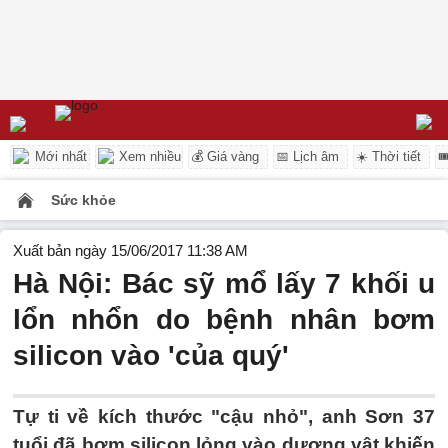
Mới nhất
Xem nhiều
💰 Giá vàng
📅 Lịch âm
☀️ Thời tiết

Sức khỏe
Xuất bản ngày 15/06/2017 11:38 AM
Hà Nội: Bác sỹ mổ lấy 7 khối u
lổn nhổn do bệnh nhân bơm
silicon vào 'của quý'
Tự ti về kích thước "cậu nhỏ", anh Sơn 37
tuổi đã bơm silicon lỏng vào dương vật khiến