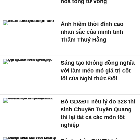
hỏa tông tử vong
Ảnh hiếm thời đỉnh cao
nhan sắc của minh tinh
Thẩm Thuý Hằng
Sáng tạo không đồng nghĩa
với làm méo mó giá trị cốt
lõi của Nghi thức Đội
Bộ GD&ĐT nêu lý do 328 thí
sinh Chuyên Tuyên Quang
thi lại tất cả các môn tốt
nghiệp