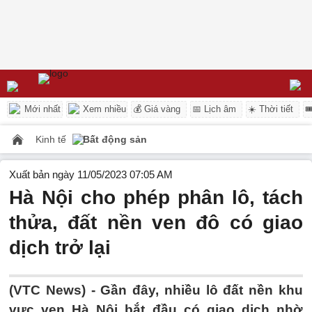
Mới nhất
Xem nhiều
💰 Giá vàng
📅 Lịch âm
☀️ Thời tiết

Kinh tế
Bất động sản
Xuất bản ngày 11/05/2023 07:05 AM
Hà Nội cho phép phân lô, tách
thửa, đất nền ven đô có giao
dịch trở lại
(VTC News) -
Gần đây, nhiều lô đất nền khu
vực ven Hà Nội bắt đầu có giao dịch nhờ