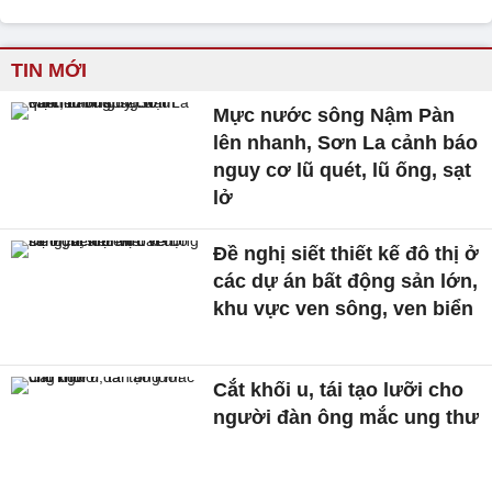
TIN MỚI
Mực nước sông Nậm Pàn
lên nhanh, Sơn La cảnh báo
nguy cơ lũ quét, lũ ống, sạt
lở
Đề nghị siết thiết kế đô thị ở
các dự án bất động sản lớn,
khu vực ven sông, ven biển
Cắt khối u, tái tạo lưỡi cho
người đàn ông mắc ung thư