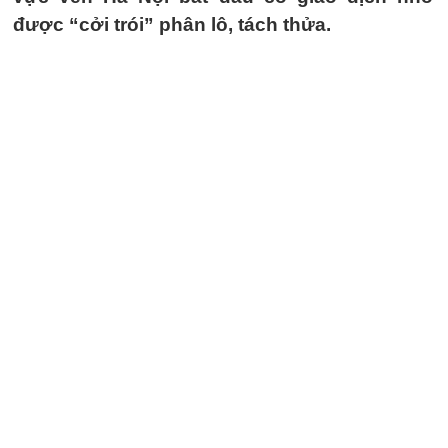
được “cởi trói” phân lô, tách thửa.