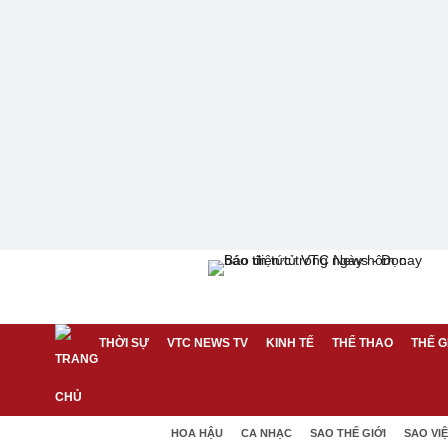
THỜI SỰ
VTC NEWS TV
KINH TẾ
THỂ THAO
THẾ G
HOA HẬU
CA NHẠC
SAO THẾ GIỚI
SAO VI