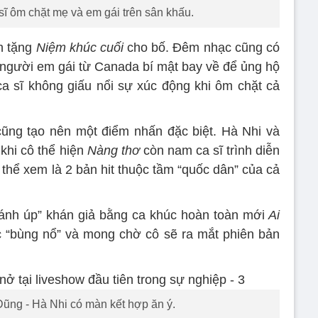
ĩ ôm chặt mẹ và em gái trên sân khấu.
h tặng
Niệm khúc cuối
cho bố. Đêm nhạc cũng có
người em gái từ Canada bí mật bay về để ủng hộ
a sĩ không giấu nổi sự xúc động khi ôm chặt cả
ũng tạo nên một điểm nhấn đặc biệt. Hà Nhi và
khi cô thể hiện
Nàng thơ
còn nam ca sĩ trình diễn
thể xem là 2 bản hit thuộc tầm “quốc dân” của cả
ánh úp” khán giả bằng ca khúc hoàn toàn mới
Ai
ức “bùng nổ” và mong chờ cô sẽ ra mắt phiên bản
ũng - Hà Nhi có màn kết hợp ăn ý.