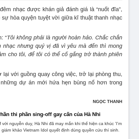
 đêm nhạc được khán giả đánh giá là “nuốt đĩa”,
 sự hòa quyện tuyệt vời giữa kĩ thuật thanh nhạc
: “
Tôi không phải là người hoàn hảo. Chắc chắn
êm nhạc nhưng quý vị đã vì yêu mà đến thì mong
 cho tôi, để tôi có thể cố gắng trở thành phiên
 lại với guồng quay công việc, trở lại phòng thu,
o những dự án mới hứa hẹn bùng nổ hơn trong
NGỌC THANH
Phần thi phần sing-off gay cấn của Hà Nhi
f với nguyễn duy, Hà Nhi đã may mắn khi thể hiện ca khúc 'I'm
 giám khảo Vietnam Idol quyết định dùng quyền cứu thí sinh.