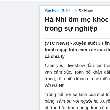
Văn hóa - Giải trí
Ca Nhạc
Hà Nhi ôm mẹ khóc 
trong sự nghiệp
(VTC News) -
Xuyên suốt 3 tiế
tranh ngập tràn cảm xúc của tì
cả chia ly.
I see you
- liveshow đầu tiên t
vàn cảm xúc. Toàn bộ khán đài
trống, rất nhiều khán giả từ m
với Hà Nhi.
Trong tiết trời se lạnh của một
bằng
Tâm sự với người lạ.
Xuyên
những bức tranh ngập tràn cảm x