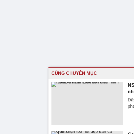
CÙNG CHUYÊN MỤC
NS
nh
Đây
phạ