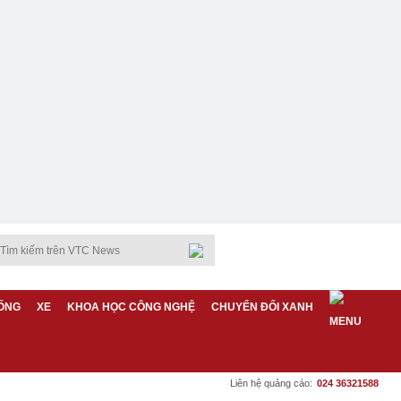
ỐNG
XE
KHOA HỌC CÔNG NGHỆ
CHUYỂN ĐỔI XANH
Liên hệ quảng cáo:
024 36321588