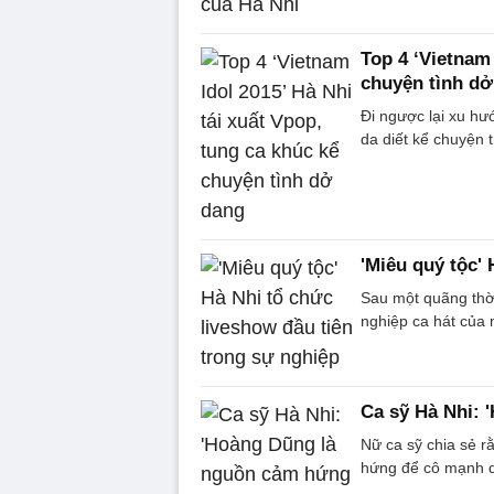
Top 4 ‘Vietnam 
chuyện tình dở
Đi ngược lại xu hư
da diết kể chuyện t
'Miêu quý tộc'
Sau một quãng thời
nghiệp ca hát của 
Ca sỹ Hà Nhi: 
Nữ ca sỹ chia sẻ r
hứng để cô mạnh d