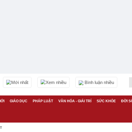
Mới nhất
Xem nhiều
Bình luận nhiều
IỚI
GIÁO DỤC
PHÁP LUẬT
VĂN HÓA - GIẢI TRÍ
SỨC KHỎE
ĐỜI S
ỆT