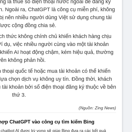
g là thuê số điện thoại nước ngoài để đăng ký
n. Ngoài ra, ChatGPT là công cụ miễn phí, không
t bị nên nhiều người dùng Việt sử dụng chung tài
ược cộng đồng chia sẻ.
ch thức không chính chủ khiến khách hàng chịu
Ví dụ, việc nhiều người cùng vào một tài khoản
khiến AI hoạt động chậm, kém hiệu quả, thường
ên không phản hồi.
n thoại quốc tế hoặc mua tài khoản có thể khiến
lựa chọn dịch vụ không uy tín. Đồng thời, khách
tài khoản bởi số điện thoại đăng ký thuộc về bên
thứ 3.
(Nguồn: Zing News)
 hợp ChatGPT vào công cụ tìm kiếm Bing
 chatbot AI được kỳ vọng sẽ giúp Bing đưa ra các kết quả