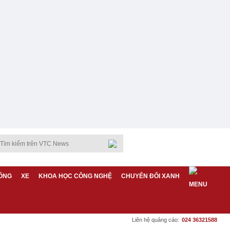
ỐNG
XE
KHOA HỌC CÔNG NGHỆ
CHUYỂN ĐỔI XANH
Liên hệ quảng cáo:
024 36321588