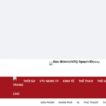
THỜI SỰ
VTC NEWS TV
KINH TẾ
THỂ THAO
THẾ G
SẢN PHẨM
KHÁM PHÁ
AI
THỦ THUẬT
C