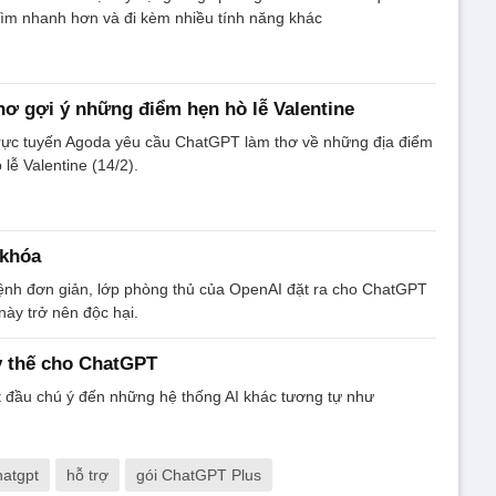
ìm nhanh hơn và đi kèm nhiều tính năng khác
ơ gợi ý những điểm hẹn hò lễ Valentine
trực tuyến Agoda yêu cầu ChatGPT làm thơ về những địa điểm
 lễ Valentine (14/2).
khóa
lệnh đơn giản, lớp phòng thủ của OpenAI đặt ra cho ChatGPT
 này trở nên độc hại.
y thế cho ChatGPT
t đầu chú ý đến những hệ thống AI khác tương tự như
hatgpt
hỗ trợ
gói ChatGPT Plus