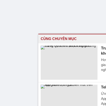
CÙNG CHUYÊN MỤC
Tr
kh
Hơn
gi
ngh
Te
Ứng
App
App