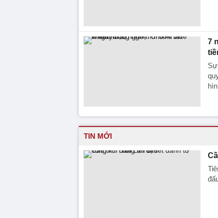
7 
ti
Sự 
quy
hìn
TIN MỚI
Cầ
Tiê
đấu