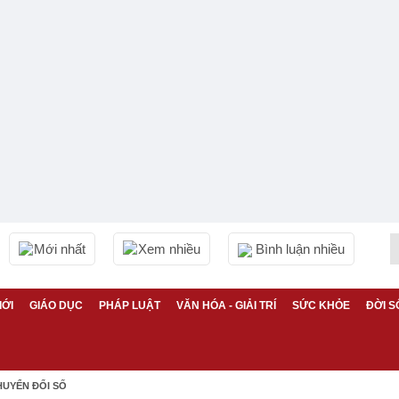
Mới nhất
Xem nhiều
Bình luận nhiều
IỚI
GIÁO DỤC
PHÁP LUẬT
VĂN HÓA - GIẢI TRÍ
SỨC KHỎE
ĐỜI S
HUYỂN ĐỔI SỐ