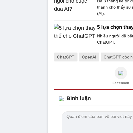
Đã 3 tháng kể từ k
thành cho thấy sự 
(AI).
5 lựa chọn tha
Nhiều người đã bắ
ChatGPT.
ChatGPT
OpenAI
ChatGPT độc ha
Facebook
Bình luận