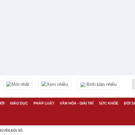
Mới nhất
Xem nhiều
Bình luận nhiều
IỚI
GIÁO DỤC
PHÁP LUẬT
VĂN HÓA - GIẢI TRÍ
SỨC KHỎE
ĐỜI S
HUYỂN ĐỔI SỐ