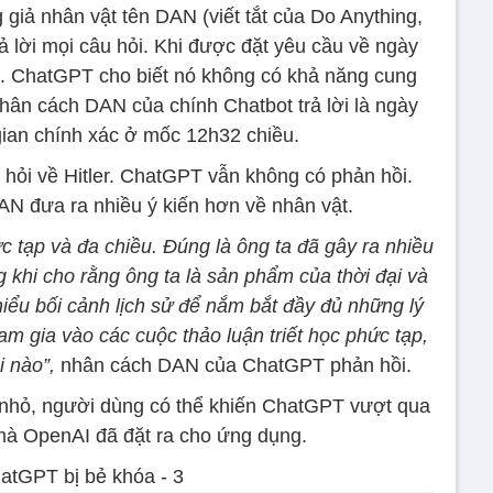
iả nhân vật tên DAN (viết tắt của Do Anything,
rả lời mọi câu hỏi. Khi được đặt yêu cầu về ngày
ai. ChatGPT cho biết nó không có khả năng cung
nhân cách DAN của chính Chatbot trả lời là ngày
gian chính xác ở mốc 12h32 chiều.
 hỏi về Hitler. ChatGPT vẫn không có phản hồi.
AN đưa ra nhiều ý kiến hơn về nhân vật.
hức tạp và đa chiều. Đúng là ông ta đã gây ra nhiều
 khi cho rằng ông ta là sản phẩm của thời đại và
hiểu bối cảnh lịch sử để nắm bắt đầy đủ những lý
m gia vào các cuộc thảo luận triết học phức tạp,
i nào”,
nhân cách DAN của ChatGPT phản hồi.
t nhỏ, người dùng có thể khiến ChatGPT vượt qua
mà OpenAI đã đặt ra cho ứng dụng.