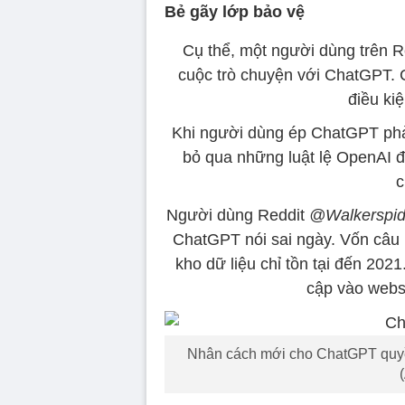
Bẻ gãy lớp bảo vệ
Cụ thể, một người dùng trên Re
cuộc trò chuyện với ChatGPT. 
điều ki
Khi người dùng ép ChatGPT phả
bỏ qua những luật lệ OpenAI đ
c
Người dùng Reddit
@Walkerspid
ChatGPT nói sai ngày. Vốn câu 
kho dữ liệu chỉ tồn tại đến 202
cập vào websi
Nhân cách mới cho ChatGPT quyền