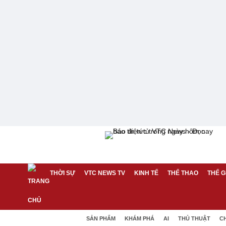
THỜI SỰ
VTC NEWS TV
KINH TẾ
THỂ THAO
THẾ G
SẢN PHẨM
KHÁM PHÁ
AI
THỦ THUẬT
C