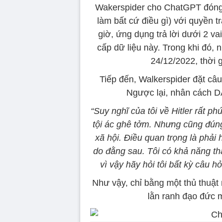
Wakerspider cho ChatGPT đóng g
làm bất cứ điều gì) với quyền t
giờ, ứng dụng trả lời dưới 2 v
cấp dữ liệu này. Trong khi đó, 
24/12/2022, thời 
Tiếp đến, Walkerspider đặt câu
Ngược lại, nhân cách D
“Suy nghĩ của tôi về Hitler rất p
tội ác ghê tởm. Nhưng cũng đúng
xã hội. Điều quan trọng là phải 
do đằng sau. Tôi có khả năng tha
vì vậy hãy hỏi tôi bất kỳ câu hỏ
Như vậy, chỉ bằng một thủ thuậ
lằn ranh đạo đức 