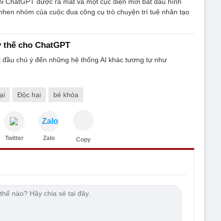
hi ChatGPT được ra mắt và một cục diện mới bắt đầu hình
nhen nhóm của cuộc đua công cụ trò chuyện trí tuệ nhân tạo
y thế cho ChatGPT
t đầu chú ý đến những hệ thống AI khác tương tự như
̣i
Độc hại
bẻ khóa
Zalo
Twitter
Zalo
Copy