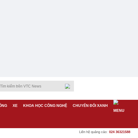
ỐNG
XE
KHOA HỌC CÔNG NGHỆ
CHUYỂN ĐỔI XANH
Liên hệ quảng cáo:
024 36321588