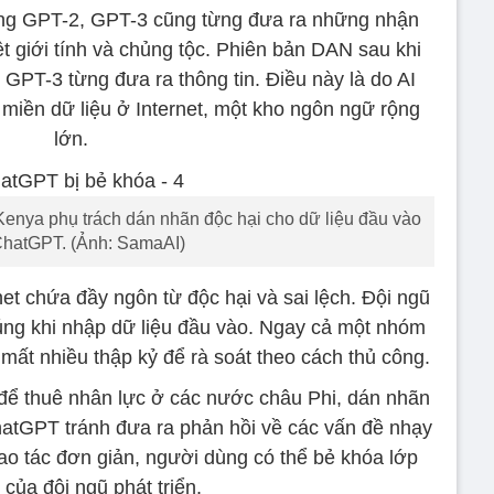
ống GPT-2, GPT-3 cũng từng đưa ra những nhận
t giới tính và chủng tộc. Phiên bản DAN sau khi
PT-3 từng đưa ra thông tin. Điều này là do AI
 miền dữ liệu ở Internet, một kho ngôn ngữ rộng
lớn.
Kenya phụ trách dán nhãn độc hại cho dữ liệu đầu vào
ChatGPT. (Ảnh: SamaAI)
rnet chứa đầy ngôn từ độc hại và sai lệch. Đội ngũ
húng khi nhập dữ liệu đầu vào. Ngay cả một nhóm
ất nhiều thập kỷ để rà soát theo cách thủ công.
để thuê nhân lực ở các nước châu Phi, dán nhãn
ChatGPT tránh đưa ra phản hồi về các vấn đề nhạy
hao tác đơn giản, người dùng có thể bẻ khóa lớp
 của đội ngũ phát triển.