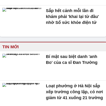
Sắp hết cảnh mỗi lần đi
khám phải 'khai lại từ đầu'
nhờ Sổ sức khỏe điện tử
TIN MỚI
Bí mật sau biệt danh 'anh
Bo' của ca sĩ Đan Trường
Loạt phường ở Hà Nội sắp
xếp trường công lập, có nơi
giảm từ 41 xuống 21 trường