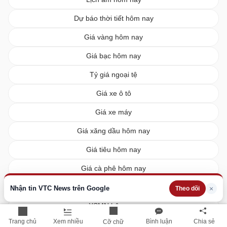
Dự báo thời tiết hôm nay
Giá vàng hôm nay
Giá bạc hôm nay
Tỷ giá ngoại tệ
Giá xe ô tô
Giá xe máy
Giá xăng dầu hôm nay
Giá tiêu hôm nay
Giá cà phê hôm nay
Giá lúa gạo hôm nay
Nhận tin VTC News trên Google
×
Theo dõi
XSMN hôm nay
Trang chủ
Xem nhiều
Bình luận
Chia sẻ
Cỡ chữ
XSMB hôm nay