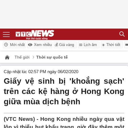
Mới nhất
Xem nhiều
💰 Giá vàng
📅 Lịch âm
☀️ Thời tiết

Thế giới
Thời sự quốc tế
Cập nhật lúc 02:57 PM ngày 06/02/2020
Giấy vệ sinh bị 'khoắng sạch'
trên các kệ hàng ở Hong Kong
giữa mùa dịch bệnh
(VTC News) -
Hong Kong nhiều ngày qua vật
lộn vì thiếu hụt khẩu trang, giờ đây thêm một