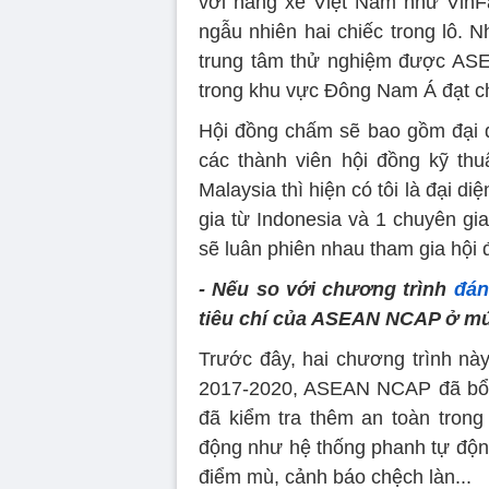
với hãng xe Việt Nam như VinF
ngẫu nhiên hai chiếc trong lô.
trung tâm thử nghiệm được ASE
trong khu vực Đông Nam Á đạt 
Hội đồng chấm sẽ bao gồm đại 
các thành viên hội đồng kỹ thu
Malaysia thì hiện có tôi là đại d
gia từ Indonesia và 1 chuyên gia
sẽ luân phiên nhau tham gia hội 
- Nếu so với chương trình
đán
tiêu chí của ASEAN NCAP ở m
Trước đây, hai chương trình này
2017-2020, ASEAN NCAP đã bổ 
đã kiểm tra thêm an toàn tron
động như hệ thống phanh tự động
điểm mù, cảnh báo chệch làn...