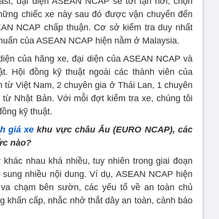
ast, đại diện ASEAN NCAP sẽ tới tận nơi, chọn
 Những chiếc xe này sau đó được vận chuyển đến
AN NCAP chấp thuận. Cơ sở kiểm tra duy nhất
chuẩn của ASEAN NCAP hiện nằm ở Malaysia.
diện của hãng xe, đại diện của ASEAN NCAP và
ật. Hội đồng kỹ thuật ngoài các thành viên của
iện từ Việt Nam, 2 chuyên gia ở Thái Lan, 1 chuyên
 từ Nhật Bản. Với mỗi đợt kiểm tra xe, chúng tôi
đồng kỹ thuật.
h giá xe
khu vực châu Âu (EURO NCAP), các
ức nào?
 khác nhau khá nhiều, tuy nhiên trong giai đoạn
sung nhiều nội dung. Ví dụ, ASEAN NCAP hiện
g va chạm bên sườn, các yếu tố về an toàn chủ
 khẩn cấp, nhắc nhở thắt dây an toàn, cảnh báo