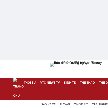
THỜI SỰ
VTC NEWS TV
KINH TẾ
THỂ THAO
THẾ G
SAO VÀ XE
TƯ VẤN
TIN XE 247
TRẢI NGHI