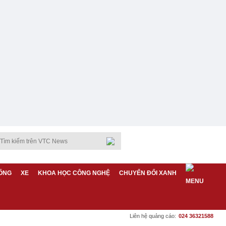
ỐNG
XE
KHOA HỌC CÔNG NGHỆ
CHUYỂN ĐỔI XANH
Liên hệ quảng cáo:
024 36321588