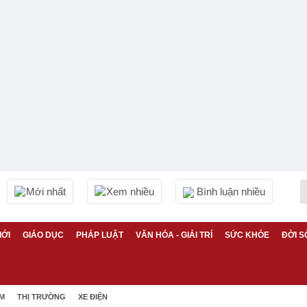
Mới nhất
Xem nhiều
Bình luận nhiều
IỚI
GIÁO DỤC
PHÁP LUẬT
VĂN HÓA - GIẢI TRÍ
SỨC KHỎE
ĐỜI S
ỆM
THỊ TRƯỜNG
XE ĐIỆN