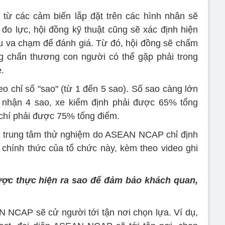
từ các cảm biến lắp đặt trên các hình nhân sẽ
đo lực, hội đồng kỹ thuật cũng sẽ xác định hiện
u va chạm để đánh giá. Từ đó, hội đồng sẽ chấm
g chấn thương con người có thể gặp phải trong
.
o chỉ số "sao" (từ 1 đến 5 sao). Số sao càng lớn
 nhận 4 sao, xe kiểm định phải được 65% tổng
 chí phải được 75% tổng điểm.
ại trung tâm thử nghiệm do ASEAN NCAP chỉ định
chính thức của tổ chức này, kèm theo video ghi
ược thực hiện ra sao để đảm bảo khách quan,
 NCAP sẽ cử người tới tận nơi chọn lựa. Ví dụ,