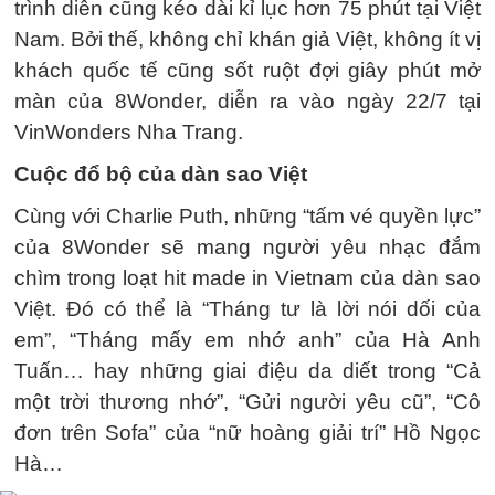
trình diễn cũng kéo dài kỉ lục hơn 75 phút tại Việt
Nam. Bởi thế, không chỉ khán giả Việt, không ít vị
khách quốc tế cũng sốt ruột đợi giây phút mở
màn của 8Wonder, diễn ra vào ngày 22/7 tại
VinWonders Nha Trang.
Cuộc đổ bộ của dàn sao Việt
Cùng với Charlie Puth, những “tấm vé quyền lực”
của 8Wonder sẽ mang người yêu nhạc đắm
chìm trong loạt hit made in Vietnam của dàn sao
Việt. Đó có thể là “Tháng tư là lời nói dối của
em”, “Tháng mấy em nhớ anh” của Hà Anh
Tuấn… hay những giai điệu da diết trong “Cả
một trời thương nhớ”, “Gửi người yêu cũ”, “Cô
đơn trên Sofa” của “nữ hoàng giải trí” Hồ Ngọc
Hà…