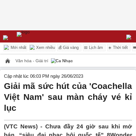
Mới nhất
Xem nhiều
💰 Giá vàng
📅 Lịch âm
☀️ Thời tiết

Văn hóa - Giải trí
Ca Nhạc
Cập nhật lúc 06:03 PM ngày 26/06/2023
Giải mã sức hút của 'Coachella
Việt Nam' sau màn cháy vé kỉ
lục
(VTC News) -
Chưa đầy 24 giờ sau khi mở
bán, “siêu đại nhạc hội quốc tế” 8Wonder