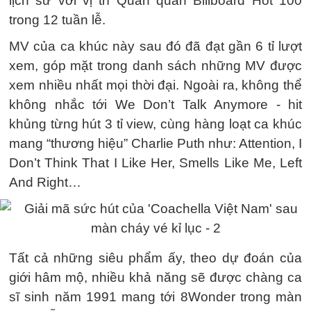
lịch sử với vị trí Quán quân Billboard Hot 100
trong 12 tuần lễ.
MV của ca khúc này sau đó đã đạt gần 6 tỉ lượt
xem, góp mặt trong danh sách những MV được
xem nhiều nhất mọi thời đại. Ngoài ra, không thể
không nhắc tới We Don’t Talk Anymore - hit
khủng từng hút 3 tỉ view, cùng hàng loạt ca khúc
mang “thương hiệu” Charlie Puth như: Attention, I
Don’t Think That I Like Her, Smells Like Me, Left
And Right…
Tất cả những siêu phẩm ấy, theo dự đoán của
giới hâm mộ, nhiều khả năng sẽ được chàng ca
sĩ sinh năm 1991 mang tới 8Wonder trong màn