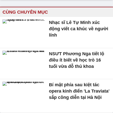
CÙNG CHUYÊN MỤC
Nhạc sĩ Lê Tự Minh xúc
động viết ca khúc về người
lính
NSƯT Phương Nga tiết lộ
điều ít biết về học trò 16
tuổi vừa đỗ thủ khoa
Bí mật phía sau kiệt tác
opera kinh điển 'La Traviata'
sắp công diễn tại Hà Nội