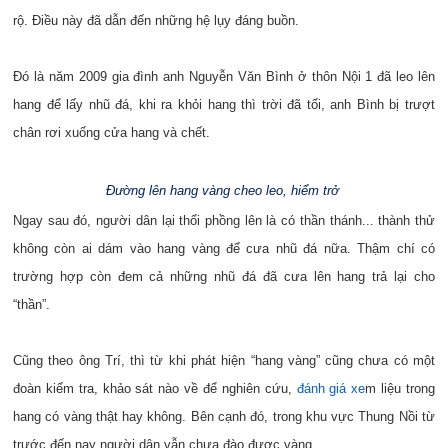
rộ. Điều này đã dẫn đến những hệ lụy đáng buồn.
Đó là năm 2009 gia đình anh Nguyễn Văn Bình ở thôn Nội 1 đã leo lên
hang để lấy nhũ đá, khi ra khỏi hang thì trời đã tối, anh Bình bị trượt
chân rơi xuống cửa hang và chết.
Đường lên hang vàng cheo leo, hiểm trở
Ngay sau đó, người dân lại thổi phồng lên là có thần thánh... thành thử
không còn ai dám vào hang vàng để cưa nhũ đá nữa. Thậm chí có
trường hợp còn đem cả những nhũ đá đã cưa lên hang trả lại cho
“thần”.
Cũng theo ông Trí, thì từ khi phát hiện “hang vàng” cũng chưa có một
đoàn kiểm tra, khảo sát nào về để nghiên cứu,
đánh giá xe
m liệu trong
hang có vàng thật hay không. Bên cạnh đó, trong khu vực Thung Nồi từ
trước đến nay người dân vẫn chưa đào được vàng.