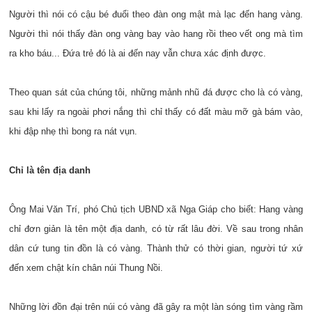
Người thì nói có cậu bé đuổi theo đàn ong mật mà lạc đến hang vàng.
Người thì nói thấy đàn ong vàng bay vào hang rồi theo vết ong mà tìm
ra kho báu... Đứa trẻ đó là ai đến nay vẫn chưa xác định được.
Theo quan sát của chúng tôi, những mảnh nhũ đá được cho là có vàng,
sau khi lấy ra ngoài phơi nắng thì chỉ thấy có đất màu mỡ gà bám vào,
khi đập nhẹ thì bong ra nát vụn.
Chỉ là tên địa danh
Ông Mai Văn Trí, phó Chủ tịch UBND xã Nga Giáp cho biết: Hang vàng
chỉ đơn giản là tên một địa danh, có từ rất lâu đời. Về sau trong nhân
dân cứ tung tin đồn là có vàng. Thành thử có thời gian, người tứ xứ
đến xem chật kín chân núi Thung Nồi.
Những lời đồn đại trên núi có vàng đã gây ra một làn sóng tìm vàng rầm