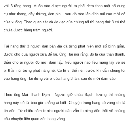
với 3 tầng hang. Muốn vào được người ta phải đem theo một số dụng
cụ như thang, dây thừng, đèn pin... sau đó trèo lên đỉnh núi cao mới có
cửa xuống. Theo quan sát và đo đạc của chúng tôi thì hang thứ 3 có thể
chứa được hàng trăm người.
Tại hang thứ 3 người dân bản địa đã từng phát hiện một số bình gốm,
được cho của người xưa để lại. Ông Hải nói rằng, đó là của thần thánh,
thần cho ai người đó mới dám lấy. Nếu người nào liều mạng lấy về sẽ
bị thần núi trừng phạt nặng nề. Có lẽ vì thế nên trước khi dẫn chúng tôi
vào hang ông Hải đứng vái ở cửa hang 3 lần, sau đó mới dám vào.
Theo ông Mai Thanh Đạm - Người giữ chùa Bạch Tượng thì những
hang này có từ bao giờ chẳng ai biết. Chuyện trong hang có vàng chỉ là
tin đồn. Từ nhiều năm trước người dân vẫn thường đồn thổi về những
câu chuyện liên quan đến hang vàng.