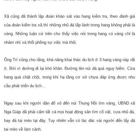
Xã cũng đã thành lập đoàn khảo sát vào hang kiểm tra, theo đánh giá
của đoàn kiểm tra xã thì những nhũ đá lấp lánh trong hang không phải là
vàng. Những luận cứ trên cho thấy việc nói trong hang có vàng chỉ là
nhảm nhí và thổi phồng sự việc mà thôi.
Ông Trí cũng cho rằng, khả năng khai thác du lịch ở 3 hang vàng này rất
ít. Bởi vì đường đi lại khó khăn. Đường lên núi đá quá nguy hiểm. Cửa
hang quá chật chội, trong khi hạ tầng cơ sở chưa đáp ứng được nhu
cầu phát triển du lịch...
Ngay sau khi người dân đổ xô đến núi Thung Nồi tìm vàng, UBND xã
Nga Giáp đã phải cấm tất cả mọi hoạt động săn tìm cổ vật, cưa nhũ đá,
hay đá tai mèo tại đây. Tuy nhiên vẫn có lác đác vài người đến lấy đá
tai mèo về làm cảnh.