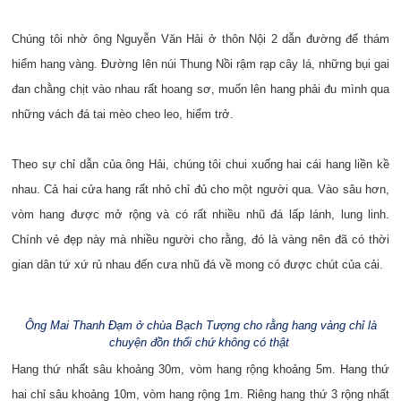
Chúng tôi nhờ ông Nguyễn Văn Hải ở thôn Nội 2 dẫn đường để thám
hiểm hang vàng. Đường lên núi Thung Nồi rậm rạp cây lá, những bụi gai
đan chằng chịt vào nhau rất hoang sơ, muốn lên hang phải đu mình qua
những vách đá tai mèo cheo leo, hiểm trở.
Theo sự chỉ dẫn của ông Hải, chúng tôi chui xuống hai cái hang liền kề
nhau. Cả hai cửa hang rất nhỏ chỉ đủ cho một người qua. Vào sâu hơn,
vòm hang được mở rộng và có rất nhiều nhũ đá lấp lánh, lung linh.
Chính vẻ đẹp này mà nhiều người cho rằng, đó là vàng nên đã có thời
gian dân tứ xứ rủ nhau đến cưa nhũ đá về mong có được chút của cải.
Ông Mai Thanh Đạm ở chùa Bạch Tượng cho rằng hang vàng chỉ là
chuyện đồn thổi chứ không có thật
Hang thứ nhất sâu khoảng 30m, vòm hang rộng khoảng 5m. Hang thứ
hai chỉ sâu khoảng 10m, vòm hang rộng 1m. Riêng hang thứ 3 rộng nhất