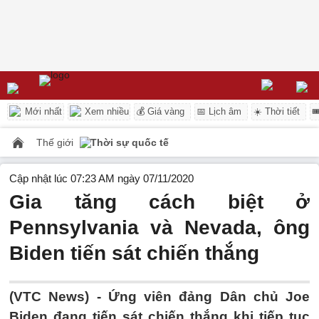
Mới nhất
Xem nhiều
💰 Giá vàng
📅 Lịch âm
☀️ Thời tiết

Thế giới
Thời sự quốc tế
Cập nhật lúc 07:23 AM ngày 07/11/2020
Gia tăng cách biệt ở
Pennsylvania và Nevada, ông
Biden tiến sát chiến thắng
(VTC News) -
Ứng viên đảng Dân chủ Joe
Biden đang tiến sát chiến thắng khi tiếp tục