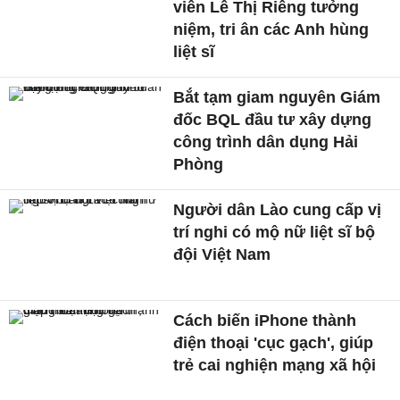
viên Lê Thị Riêng tưởng
niệm, tri ân các Anh hùng
liệt sĩ
Bắt tạm giam nguyên Giám
đốc BQL đầu tư xây dựng
công trình dân dụng Hải
Phòng
Người dân Lào cung cấp vị
trí nghi có mộ nữ liệt sĩ bộ
đội Việt Nam
Cách biến iPhone thành
điện thoại 'cục gạch', giúp
trẻ cai nghiện mạng xã hội