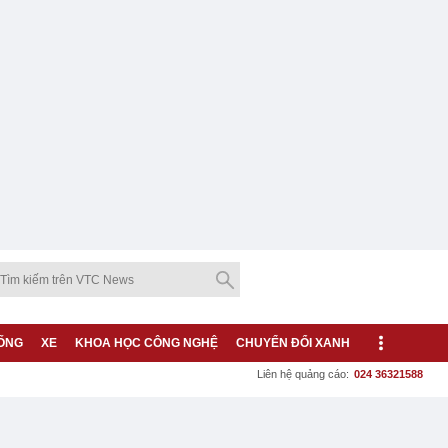
ỐNG
XE
KHOA HỌC CÔNG NGHỆ
CHUYỂN ĐỔI XANH
Liên hệ quảng cáo:
024 36321588