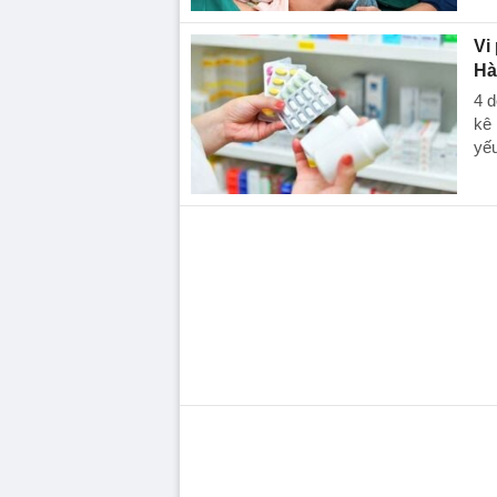
Vi
Hà
4 d
kê 
yếu