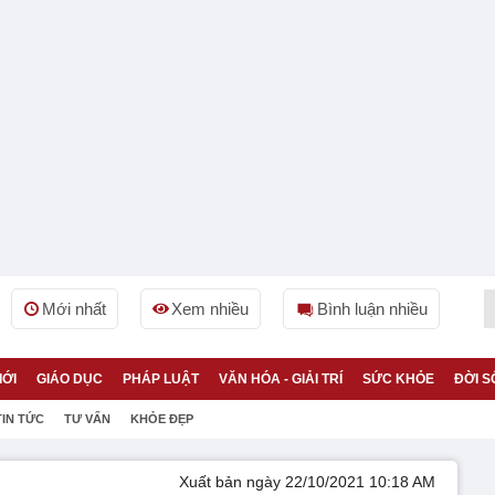
Mới nhất
Xem nhiều
Bình luận nhiều
IỚI
GIÁO DỤC
PHÁP LUẬT
VĂN HÓA - GIẢI TRÍ
SỨC KHỎE
ĐỜI S
TIN TỨC
TƯ VẤN
KHỎE ĐẸP
Xuất bản ngày 22/10/2021 10:18 AM