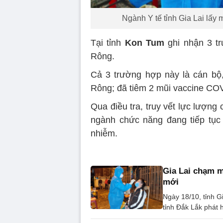
Ngành Y tế tỉnh Gia Lai lấy
Tại tỉnh
Kon Tum
ghi nhận 3 t
Rông.
Cả 3 trường hợp này là cán bộ,
Rông; đã tiêm 2 mũi vaccine COV
Qua điều tra, truy vết lực lượng
ngành chức năng đang tiếp tục t
nhiễm.
Gia Lai chạm m
mới
Ngày 18/10, tỉnh 
tỉnh Đắk Lắk phát 