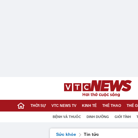
THỜI SỰ
VTC NEWS TV
KINH TẾ
THỂ THAO
THẾ G
BỆNH VÀ THUỐC
DINH DƯỠNG
GIỚI TÍNH
Sức khỏe
Tin tức