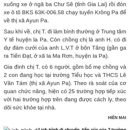
xuống xe ở ngã ba Chư Sê (tỉnh Gia Lai) rồi đón
xe ô tô BKS 63K-006.58 chạy tuyến Krông Pa để
về thị xã Ayun Pa.
Sau khi về, chị T. đi làm bình thường ở Trung tâm
Y tế huyện la Pa. Còn chồng chị là anh H. có đi
dự đám cưới của anh L.V.T ở bôn Tăng (gần ga
ra Tiến Đạt, ở xã Ia Ma Rơn, huyện Ia Pa).
Gia đình chị T. có 6 người, gồm bố mẹ chồng và
2 con đang học tại trường Tiểu học và THCS Lê
Văn Tám (thị xã Ayun Pa). Theo rà soát của cơ
quan chức năng, hiện có 25 trường hợp tiếp xúc
với hai trường hợp trên đang được cách ly, theo
dõi sức khỏe tại nhà.
HIỀN MAI
Lịch trình di chuyển, tiếp xúc của 2 trường