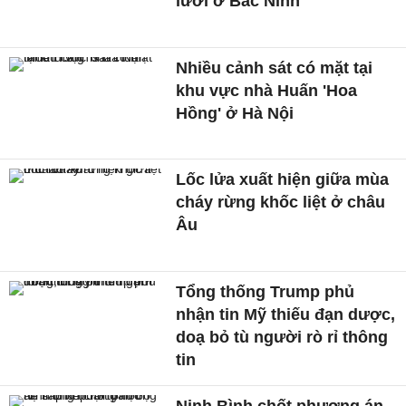
lưới ở Bắc Ninh
Nhiều cảnh sát có mặt tại
khu vực nhà Huấn 'Hoa
Hồng' ở Hà Nội
Lốc lửa xuất hiện giữa mùa
cháy rừng khốc liệt ở châu
Âu
Tổng thống Trump phủ
nhận tin Mỹ thiếu đạn dược,
doạ bỏ tù người rò rỉ thông
tin