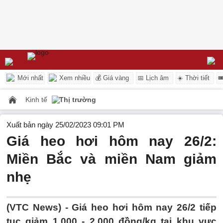
Mới nhất
Xem nhiều
💰 Giá vàng
📅 Lịch âm
☀️ Thời tiết

Kinh tế
Thị trường
Xuất bản ngày 25/02/2023 09:01 PM
Giá heo hơi hôm nay 26/2:
Miền Bắc và miền Nam giảm
nhẹ
(VTC News) -
Giá heo hơi hôm nay 26/2 tiếp
tục giảm 1.000 - 2.000 đồng/kg tại khu vực