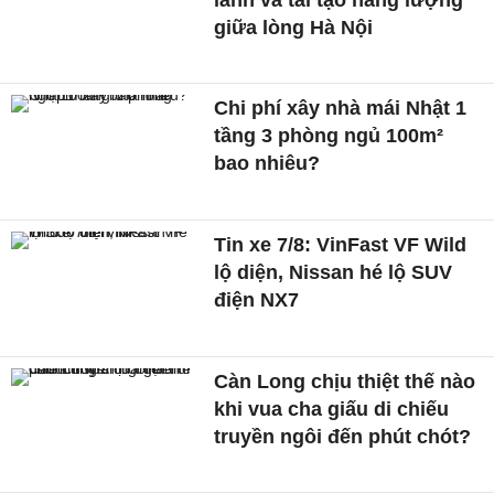
giữa lòng Hà Nội
Chi phí xây nhà mái Nhật 1
tầng 3 phòng ngủ 100m²
bao nhiêu?
Tin xe 7/8: VinFast VF Wild
lộ diện, Nissan hé lộ SUV
điện NX7
Càn Long chịu thiệt thế nào
khi vua cha giấu di chiếu
truyền ngôi đến phút chót?