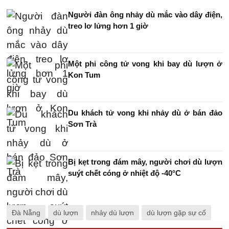
Người đàn ông nhảy dù mắc vào dây điện,
treo lơ lửng hơn 1 giờ
Một phi công tử vong khi bay dù lượn ở
Kon Tum
Du khách tử vong khi nhảy dù ở bán đảo
Sơn Trà
Bị kẹt trong đám mây, người chơi dù lượn
suýt chết cóng ở nhiệt độ -40°C
Đà Nẵng
dù lượn
nhảy dù lượn
dù lượn gặp sự cố