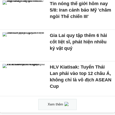
Tin nóng thế giới hôm nay
5/8: Iran cảnh báo Mỹ 'châm
ngòi Thế chiến III'
Gia Lai quy tập thêm 6 hài
cốt liệt sĩ, phát hiện nhiều
kỷ vật quý
HLV Kiatisak: Tuyển Thái
Lan phải vào top 12 châu Á,
không chỉ là vô địch ASEAN
Cup
Xem thêm