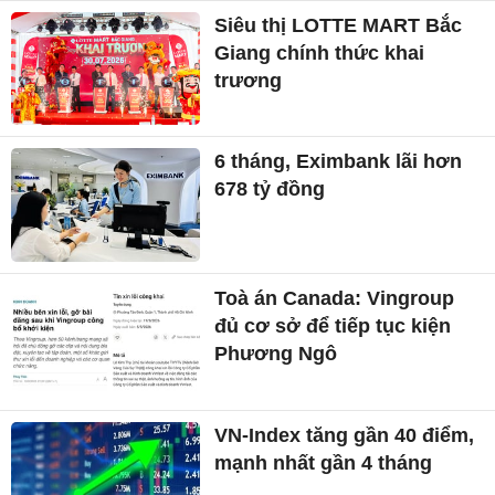
Siêu thị LOTTE MART Bắc
Giang chính thức khai
trương
6 tháng, Eximbank lãi hơn
678 tỷ đồng
Toà án Canada: Vingroup
đủ cơ sở để tiếp tục kiện
Phương Ngô
VN-Index tăng gần 40 điểm,
mạnh nhất gần 4 tháng