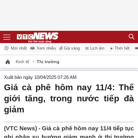
Mới nhất
Xem nhiều
💰 Giá vàng
📅 Lịch âm
☀️ Thời tiết

Kinh tế
Thị trường
Xuất bản ngày 10/04/2025 07:26 AM
Giá cà phê hôm nay 11/4: Thế
giới tăng, trong nước tiếp đà
giảm
(VTC News) -
Giá cà phê hôm nay 11/4 tiếp tục
ghi nhận xu hướng giảm mạnh ở thị trường