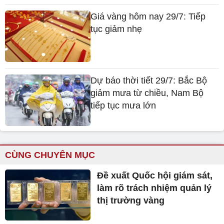
Giá vàng hôm nay 29/7: Tiếp
tục giảm nhẹ
Dự báo thời tiết 29/7: Bắc Bộ
giảm mưa từ chiều, Nam Bộ
tiếp tục mưa lớn
CÙNG CHUYÊN MỤC
Đề xuất Quốc hội giám sát,
làm rõ trách nhiệm quản lý
thị trường vàng