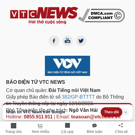
BÁO ĐIỆN TỬ VTC NEWS
Cơ quan chủ quản:
Đài Tiếng nói Việt Nam
Giấy phép Báo điện tử số
382/GP-BTTTT
do Bộ Thông
tin Truyền thông cấp lại ngày 12/10/2023.
Phó Tổng biên tập phụ trách:
Ngô Văn Hải
Nhận tin VTC News trên Google
×
Theo dõi
Hotline:
0855.911.911
| Email:
toasoan@vtcnews.vn
TRỤ SỞ CHÍNH
Trang chủ
Xem nhiều
Bình luận
Chia sẻ
Cỡ chữ