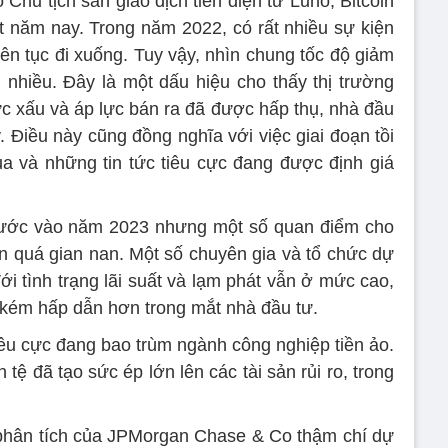
Chủ tịch sàn giao dịch tiền điện tử Luno, Bitcoin
 năm nay. Trong năm 2022, có rất nhiều sự kiện
liên tục đi xuống. Tuy vậy, nhìn chung tốc độ giảm
i nhiều. Đây là một dấu hiệu cho thấy thị trường
c xấu và áp lực bán ra đã được hấp thụ, nhà đầu
. Điều này cũng đồng nghĩa với việc giai đoạn tồi
ua và những tin tức tiêu cực đang được định giá
 bước vào năm 2023 nhưng một số quan điểm cho
 quá gian nan. Một số chuyên gia và tổ chức dự
ới tình trạng lãi suất và lạm phát vẫn ở mức cao,
ên kém hấp dẫn hơn trong mắt nhà đầu tư.
tiêu cực đang bao trùm ngành công nghiệp tiền ảo.
 tệ đã tạo sức ép lớn lên các tài sản rủi ro, trong
 phân tích của JPMorgan Chase & Co thậm chí dự