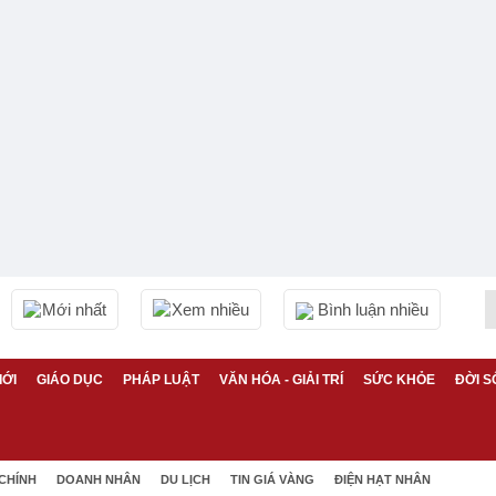
Mới nhất
Xem nhiều
Bình luận nhiều
IỚI
GIÁO DỤC
PHÁP LUẬT
VĂN HÓA - GIẢI TRÍ
SỨC KHỎE
ĐỜI S
 CHÍNH
DOANH NHÂN
DU LỊCH
TIN GIÁ VÀNG
ĐIỆN HẠT NHÂN