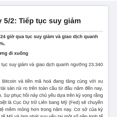
 5/2: Tiếp tục suy giảm
 24 giờ qua tục suy giảm và giao dịch quanh
9%.
ừng đi xuống
ếp tục suy giảm và giao dịch quanh ngưỡng 23.340
á Bitcoin và tiền mã hoá đang tăng cùng với xu
tài sản rủi ro trên toàn cầu từ đầu năm đến nay,
. Sự phục hồi này chủ yếu dựa trên kỳ vọng rằng
iệt là Cục Dự trữ Liên bang Mỹ (Fed) sẽ chuyển
n tệ mềm mỏng hơn trong năm nay. Cơ sở của kỳ
 tế Mỹ và lạm phát suy yếu tại một số nền kinh tế