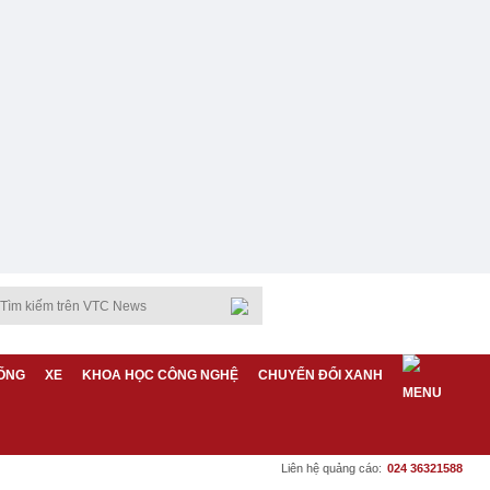
ỐNG
XE
KHOA HỌC CÔNG NGHỆ
CHUYỂN ĐỔI XANH
Liên hệ quảng cáo:
024 36321588