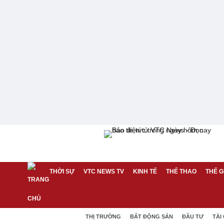
THỜI SỰ
VTC NEWS TV
KINH TẾ
THỂ THAO
THẾ G
THỊ TRƯỜNG
BẤT ĐỘNG SẢN
ĐẦU TƯ
TÀI