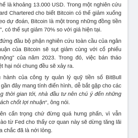
thể là khoảng 13.000 USD. Trong một nghiên cứu
rd Chartered cho biết Bitcoin có thể giảm xuống
o dự đoán, Bitcoin là một trong những đồng tiền
 có thể sụt giảm 70% so với giá hiện tại.
 đứng đầu bộ phận nghiên cứu toàn cầu của ngân
huận của Bitcoin sẽ sụt giảm cùng với cổ phiếu
mộng” của năm 2023. Trong đó, việc bán tháo
ệt hại nói chung đều sẽ xảy ra.
 hành của công ty quản lý quỹ tiền số BitBull
á gần đây mang tính điển hình, dễ bắt gặp cho các
g thời gian tới, nhà đầu tư nên chú ý đến những
cách chốt lợi nhuận
“, ông nói.
ên cẩn trọng chứ đừng quá hưng phấn, vì vẫn
nào từ Fed cho thấy cơ quan này sẽ dừng tăng lãi
a chắc đã là nới lỏng.