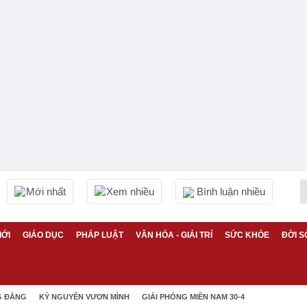
Mới nhất
Xem nhiều
Bình luận nhiều
IỚI
GIÁO DỤC
PHÁP LUẬT
VĂN HÓA - GIẢI TRÍ
SỨC KHỎE
ĐỜI S
G ĐẢNG
KỶ NGUYÊN VƯƠN MÌNH
GIẢI PHÓNG MIỀN NAM 30-4