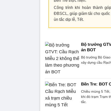
Bến Tre thực hiện.
Công trình khi hoàn thành gó
ĐBSCL, giúp giảm tải cho quốc 
ùn tắc dịp lễ, Tết.
Bộ trưởng GTV
án BOT
Bộ trưởng Bộ Giao
xây dựng cầu Rạch
Bến Tre: BOT C
Chiều mùng 5 Tết,
khi đó trạm Trạm t
tắc.