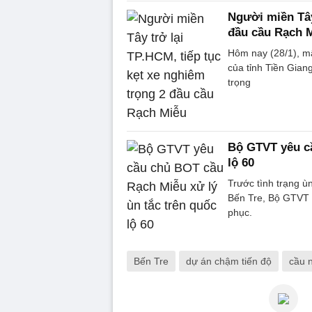
Người miền Tây
đầu cầu Rạch 
Hôm nay (28/1), m
của tỉnh Tiền Gian
trọng
Bộ GTVT yêu cầ
lộ 60
Trước tình trạng ùn
Bến Tre, Bộ GTVT 
phục.
Bến Tre
dự án chậm tiến độ
cầu n