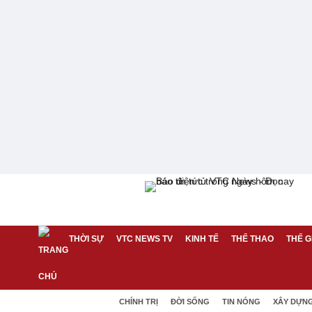
THỜI SỰ
VTC NEWS TV
KINH TẾ
THỂ THAO
THẾ G
CHÍNH TRỊ
ĐỜI SỐNG
TIN NÓNG
XÂY DỰN