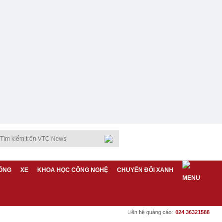
ỐNG
XE
KHOA HỌC CÔNG NGHỆ
CHUYỂN ĐỔI XANH
Liên hệ quảng cáo:
024 36321588