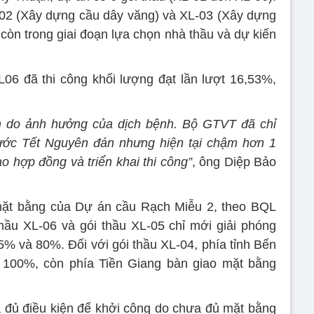
L-02 (Xây dựng cầu dây văng) và XL-03 (Xây dựng
còn trong giai đoạn lựa chọn nhà thầu và dự kiến
06 đã thi công khối lượng đạt lần lượt 16,53%,
ậm do ảnh hưởng của dịch bệnh. Bộ GTVT đã chỉ
rước Tết Nguyên đán nhưng hiện tại chậm hơn 1
o hợp đồng và triển khai thi công”
, ông Diệp Bảo
 mặt bằng của Dự án cầu Rạch Miễu 2, theo BQL
hầu XL-06 và gói thầu XL-05 chỉ mới giải phóng
5% và 80%. Đối với gói thầu XL-04, phía tỉnh Bến
 100%, còn phía Tiền Giang bàn giao mặt bằng
̉ điều kiện để khởi công do chưa đủ mặt bằng