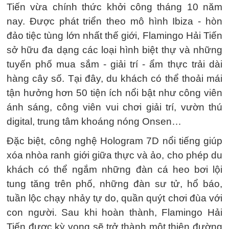
Tiến vừa chính thức khởi công tháng 10 năm
nay. Được phát triển theo mô hình Ibiza - hòn
đảo tiệc tùng lớn nhất thế giới, Flamingo Hải Tiến
sở hữu đa dạng các loại hình biệt thự và những
tuyến phố mua sắm - giải trí - ẩm thực trải dài
hàng cây số. Tại đây, du khách có thể thoải mái
tận hưởng hơn 50 tiện ích nổi bật như công viên
ánh sáng, công viên vui chơi giải trí, vườn thú
digital, trung tâm khoáng nóng Onsen…
Đặc biệt, công nghệ Hologram 7D nổi tiếng giúp
xóa nhòa ranh giới giữa thực và ảo, cho phép du
khách có thể ngắm những đàn cá heo bơi lội
tung tăng trên phố, những đàn sư tử, hổ báo,
tuần lộc chạy nhảy tự do, quần quýt chơi đùa với
con người. Sau khi hoàn thành, Flamingo Hải
Tiến được kỳ vọng sẽ trở thành một thiên đường