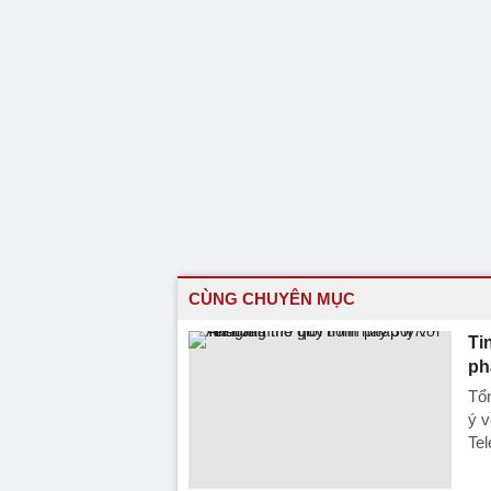
CÙNG CHUYÊN MỤC
Ti
ph
Tổn
ý v
Tel