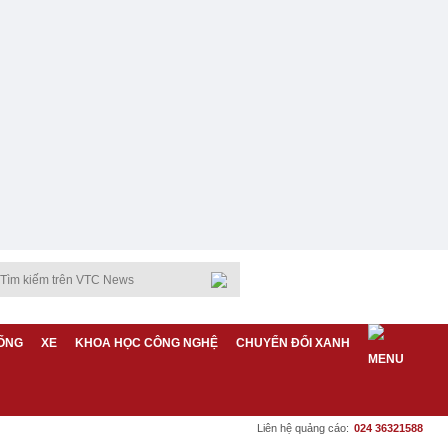
ỐNG
XE
KHOA HỌC CÔNG NGHỆ
CHUYỂN ĐỔI XANH
Liên hệ quảng cáo:
024 36321588