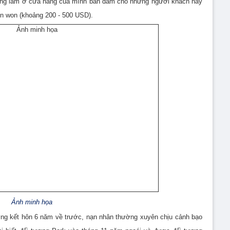
đang làm ở cửa hàng của mình bán dâm cho những người khách hay
hìn won (khoảng 200 - 500 USD).
Ảnh minh họa
ng kết hôn 6 năm về trước, nạn nhân thường xuyên chịu cảnh bạo