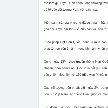
thể làm gì được. Tình cảnh đáng thương trên
và tố cáo đối tượng Park với cảnh sát.
Hiện cảnh sát địa phương đã đưa nạn nhân đ
(địa chỉ được giữ kín) để lánh nạn và điều trị
Theo pháp luật Hàn Quốc, hành vi mua bán 
phạt tù treo đến 1 năm, trong khi hành vi ép
Cùng ngày 13/4, theo truyền thông Hàn Quố
Busan, phía nam Hàn Quốc vừa bắt giữ sáu 
tiền chiếm đoạt lên tới 150 triệu won (khoản
Các đối tượng trên bị bắt giữ ngày 2/4, tro
phụ nữ Việt Nam lấy chồng Hàn Quốc và một 
Thủ đoạn của nhóm đối tượng này là đăng ti