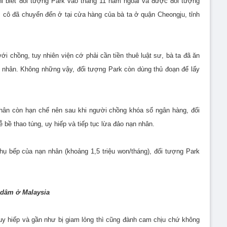
hi biết đối tượng Park vào tháng 11 năm ngoái và được đối tượng
, cô đã chuyển đến ở tại cửa hàng của bà ta ở quận Cheongju, tỉnh
ới chồng, tuy nhiên viện cớ phải cần tiền thuê luật sư, bà ta đã ăn
n nhân. Không những vậy, đối tượng Park còn dùng thủ đoạn để lấy
 nhân còn hạn chế nên sau khi người chồng khóa sổ ngân hàng, đối
bề thao túng, uy hiếp và tiếp tục lừa đảo nạn nhân.
ụ bếp của nạn nhân (khoảng 1,5 triệu won/tháng), đối tượng Park
 dâm ở Malaysia
uy hiếp và gần như bị giam lỏng thì cũng đành cam chịu chứ không