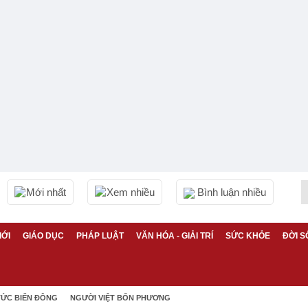
Mới nhất
Xem nhiều
Bình luận nhiều
IỚI
GIÁO DỤC
PHÁP LUẬT
VĂN HÓA - GIẢI TRÍ
SỨC KHỎE
ĐỜI S
TỨC BIỂN ĐÔNG
NGƯỜI VIỆT BỐN PHƯƠNG