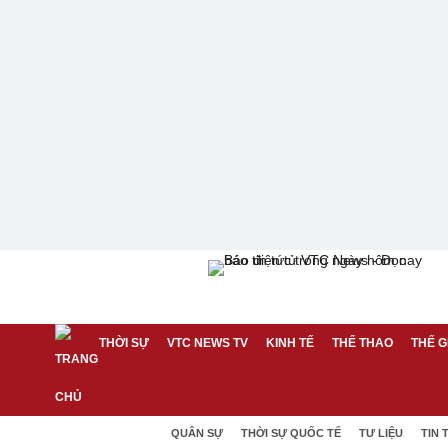
THỜI SỰ
VTC NEWS TV
KINH TẾ
THỂ THAO
THẾ G
QUÂN SỰ
THỜI SỰ QUỐC TẾ
TƯ LIỆU
TIN 