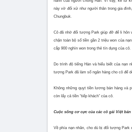
hành của người chồng Hàn. Vì vậy, kể từ k
này vờ đối xử như người thân trong gia đình
Chungbuk.
Cô đã nhờ đối tượng Park giúp đỡ để li hôn v
chặn toàn bộ số tiền gần 2 triệu won của nạ
cắp 900 nghìn won trong thẻ tín dụng của cô.
Do trình độ tiếng Hàn và hiểu biết của nạn
tượng Park đã làm sổ ngân hàng cho cô để dễ 
Không những quỵt tiền lương bán hàng và ph
còn lấy cả tiền “tiếp khách” của cô.
Cuộc sống cơ cực của các cô gái Việt bán
Về phía nạn nhân, cho dù bị đối tượng Park 