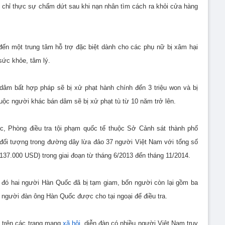
 chỉ thực sự chấm dứt sau khi nạn nhân tìm cách ra khỏi cửa hàng
ến một trung tâm hỗ trợ đặc biệt dành cho các phụ nữ bị xâm hại
 sức khỏe, tâm lý.
dâm bất hợp pháp sẽ bị xử phạt hành chính đến 3 triệu won và bị
 buộc người khác bán dâm sẽ bị xử phạt tù từ 10 năm trở lên.
c, Phòng điều tra tội phạm quốc tế thuộc Sở Cảnh sát thành phố
đối tượng trong đường dây lừa đảo 37 người Việt Nam với tổng số
g 137.000 USD) trong giai đoạn từ tháng 6/2013 đến tháng 11/2014.
ng đó hai người Hàn Quốc đã bị tạm giam, bốn người còn lại gồm ba
người đàn ông Hàn Quốc được cho tại ngoại để điều tra.
n trên các trang mạng
xã hội
, diễn đàn có nhiều người Việt Nam truy