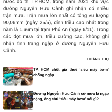
nước đô thị TP.HCM, trong năm 2021 khu vực
đường Nguyễn Hữu Cảnh ghi nhận có nhiều
trận mưa. Trận mưa lớn nhất có tổng vũ lượng
90,06mm (ngày 25/5), đỉnh triều cao nhất trong
năm là 1,66m tại trạm Phú An (ngày 6/11). Trong
các đợt mưa lớn, triều cường cao, không ghi
nhận tình trạng ngập ở đường Nguyễn Hữu
Cảnh.
HOÀNG THỌ
TP. HCM chốt giá thuê 'siêu máy bơm'
chống ngập
Đường Nguyễn Hữu Cảnh cứ mưa là ngập
nặng, ông chủ ‘siêu máy bơm’ nói gì?