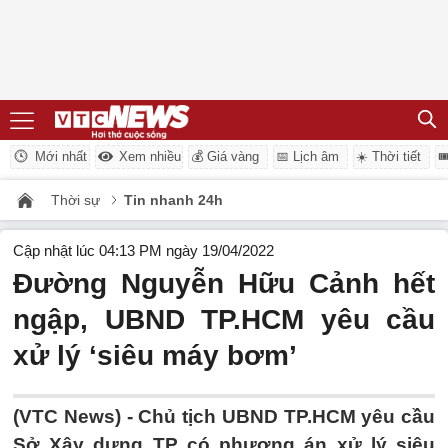
Mới nhất
Xem nhiều
💰 Giá vàng
📅 Lịch âm
☀️ Thời tiết

Thời sự
Tin nhanh 24h
Cập nhật lúc 04:13 PM ngày 19/04/2022
Đường Nguyễn Hữu Cảnh hết
ngập, UBND TP.HCM yêu cầu
xử lý ‘siêu máy bơm’
(VTC News) -
Chủ tịch UBND TP.HCM yêu cầu
Sở Xây dựng TP có phương án xử lý siêu