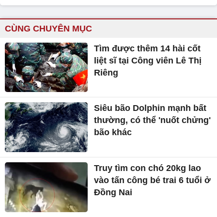
CÙNG CHUYÊN MỤC
Tìm được thêm 14 hài cốt
liệt sĩ tại Công viên Lê Thị
Riêng
Siêu bão Dolphin mạnh bất
thường, có thể 'nuốt chửng'
bão khác
Truy tìm con chó 20kg lao
vào tấn công bé trai 6 tuổi ở
Đồng Nai