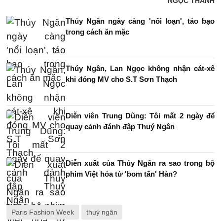
NGỌC THANH
Thúy Ngân ngày càng 'nổi loạn', táo bạo
trong cách ăn mặc
Thúy Ngân, Lan Ngọc không nhận cát-xê
khi đóng MV cho S.T Sơn Thạch
Diễn viên Trung Dũng: Tôi mất 2 ngày để
quay cảnh đánh đập Thuý Ngân
Diễn xuất của Thúy Ngân ra sao trong bộ
phim Việt hóa từ 'bom tấn' Hàn?
Paris Fashion Week
thuý ngân