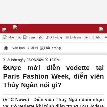
Mới nhất
Xem nhiều
💰 Giá vàng
📅 Lịch âm
☀️ Thời tiết

Văn hóa - Giải trí
Thời trang
Xuất bản ngày 27/09/2024 02:19 PM
Được mời diễn vedette tại
Paris Fashion Week, diễn viên
Thúy Ngân nói gì?
(VTC News) -
Diễn viên Thuý Ngân đảm nhận
vai trò vedette khi trình diễn trong BST Aviara