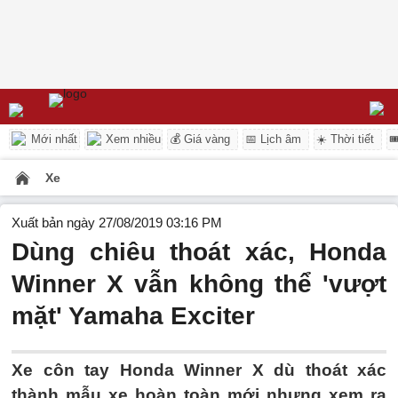
Mới nhất
Xem nhiều
💰 Giá vàng
📅 Lịch âm
☀️ Thời tiết

Xe
Xuất bản ngày 27/08/2019 03:16 PM
Dùng chiêu thoát xác, Honda
Winner X vẫn không thể 'vượt
mặt' Yamaha Exciter
Xe côn tay Honda Winner X dù thoát xác
thành mẫu xe hoàn toàn mới nhưng xem ra