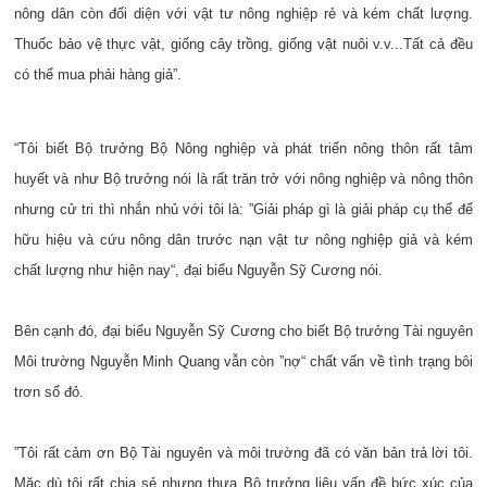
nông dân còn đối diện với vật tư nông nghiệp rẻ và kém chất lượng.
Thuốc bảo vệ thực vật, giống cây trồng, giống vật nuôi v.v...Tất cả đều
có thể mua phải hàng giả”.
“Tôi biết Bộ trưởng Bộ Nông nghiệp và phát triển nông thôn rất tâm
huyết và như Bộ trưởng nói là rất trăn trở với nông nghiệp và nông thôn
nhưng cử tri thì nhắn nhủ với tôi là: ”Giải pháp gì là giải pháp cụ thể để
hữu hiệu và cứu nông dân trước nạn vật tư nông nghiệp giả và kém
chất lượng như hiện nay“, đại biểu Nguyễn Sỹ Cương nói.
Bên cạnh đó, đại biểu Nguyễn Sỹ Cương cho biết Bộ trưởng Tài nguyên
Môi trường Nguyễn Minh Quang vẫn còn ”nợ“ chất vấn về tình trạng bôi
trơn sổ đỏ.
”Tôi rất cảm ơn Bộ Tài nguyên và môi trường đã có văn bản trả lời tôi.
Mặc dù tôi rất chia sẻ nhưng thưa Bộ trưởng liệu vấn đề bức xúc của