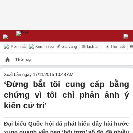
Mới nhất
Xem nhiều
💰 Giá vàng
📅 Lịch âm
☀️ Thời tiết

Thời sự
Xuất bản ngày 17/11/2015 10:48 AM
‘Đừng bắt tôi cung cấp bằng
chứng vì tôi chỉ phản ảnh ý
kiến cử tri’
Đại biểu Quốc hội đã phát biểu đầy hài hước
xung quanh vấn nạn ‘bôi trơn’ sổ đỏ đã nhiều