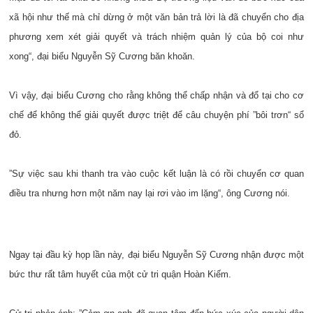
xã hội như thế mà chỉ dừng ở một văn bản trả lời là đã chuyển cho địa
phương xem xét giải quyết và trách nhiệm quản lý của bộ coi như
xong“, đại biểu Nguyễn Sỹ Cương băn khoăn.
Vì vậy, đại biểu Cương cho rằng không thể chấp nhận và đổ tại cho cơ
chế để không thể giải quyết được triệt để câu chuyện phí ”bôi trơn“ sổ
đỏ.
”Sự việc sau khi thanh tra vào cuộc kết luận là có rồi chuyển cơ quan
điều tra nhưng hơn một năm nay lại rơi vào im lặng“, ông Cương nói.
Ngay tại đầu kỳ họp lần này, đại biểu Nguyễn Sỹ Cương nhận được một
bức thư rất tâm huyết của một cử tri quận Hoàn Kiếm.