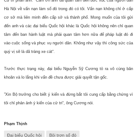
Cử tri phản ánh: ”Cảm ơn anh đã quan tâm đến bức xúc của người dân
Hà Nội về vấn nạn làm sổ đỏ trong đó có tôi. Vấn nạn không chỉ ở cấp
cơ sở mà liên minh đến cấp sở và thành phố. Mong muốn của tôi gửi
đến anh và các đại biểu Quốc hội khác là Quốc hội không nên chỉ quan
tâm đến ban hành luật mà phải quan tâm hơn nữa để pháp luật đó đi
vào cuộc sống và phục vụ người dân. Không như vậy thì công sức của
quý vị sẽ là dã tràng xe cát“.
Trước thực trạng này, đại biểu Nguyễn Sỹ Cương tỏ ra vô cùng băn
khoăn và lo lắng khi vấn đề chưa được giải quyết tận gốc.
”Xin Bộ trưởng cho biết ý kiến và đừng bắt tôi cung cấp bằng chứng vì
tôi chỉ phản ảnh ý kiến của cử tri“, ông Cương nói.
Phạm Thịnh
Đại biểu Quốc hội
Bôi trơn sổ đỏ