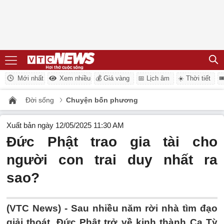
Mới nhất
Xem nhiều
💰 Giá vàng
📅 Lịch âm
☀️ Thời tiết

Đời sống
Chuyện bốn phương
Xuất bản ngày 12/05/2025 11:30 AM
Đức Phật trao gia tài cho
người con trai duy nhất ra
sao?
(VTC News) -
Sau nhiều năm rời nhà tìm đạo
giải thoát, Đức Phật trở về kinh thành Ca Tỳ