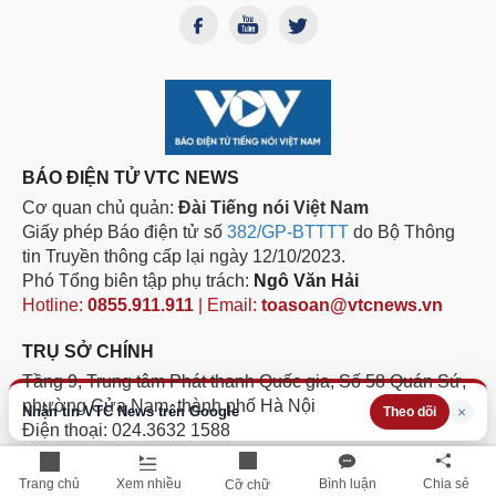
BÁO ĐIỆN TỬ VTC NEWS
Cơ quan chủ quản:
Đài Tiếng nói Việt Nam
Giấy phép Báo điện tử số
382/GP-BTTTT
do Bộ Thông
tin Truyền thông cấp lại ngày 12/10/2023.
Phó Tổng biên tập phụ trách:
Ngô Văn Hải
Hotline:
0855.911.911
| Email:
toasoan@vtcnews.vn
TRỤ SỞ CHÍNH
Tầng 9, Trung tâm Phát thanh Quốc gia, Số 58 Quán Sứ,
phường Cửa Nam, thành phố Hà Nội
Nhận tin VTC News trên Google
×
Theo dõi
Điện thoại: 024.3632 1588
Fax: 024.3632 1582
Trang chủ
Xem nhiều
Bình luận
Chia sẻ
Cỡ chữ