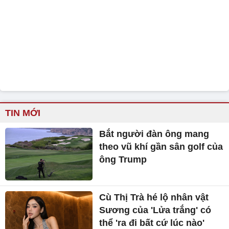
TIN MỚI
Bắt người đàn ông mang
theo vũ khí gần sân golf của
ông Trump
Cù Thị Trà hé lộ nhân vật
Sương của 'Lửa trắng' có
thể 'ra đi bất cứ lúc nào'