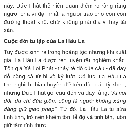
này, Đức Phật thể hiện quan điểm rõ ràng rằng
người cha vĩ đại nhất là người trao cho con con
đường thoát khổ, chứ không phải địa vị hay tài
sản.
Cuộc đời tu tập của La Hầu La
Tuy được sinh ra trong hoàng tộc nhưng khi xuất
gia, La Hầu La được rèn luyện rất nghiêm khắc.
Tôn giả Xá Lợi Phất - thầy tế độ của cậu - đã dạy
dỗ bằng cả từ bi và kỷ luật. Có lúc, La Hầu La
tinh nghịch, bịa chuyện để trêu đùa các tỳ-kheo,
nhưng Đức Phật gọi cậu đến và dạy rằng: “
Ai nói
dối, dù chỉ đùa giỡn, cũng là người không xứng
đáng giữ giáo pháp”
. Từ đó, La Hầu La tu sửa
tính tình, trở nên khiêm tốn, lễ độ và tinh tấn, luôn
giữ tâm tỉnh thức.