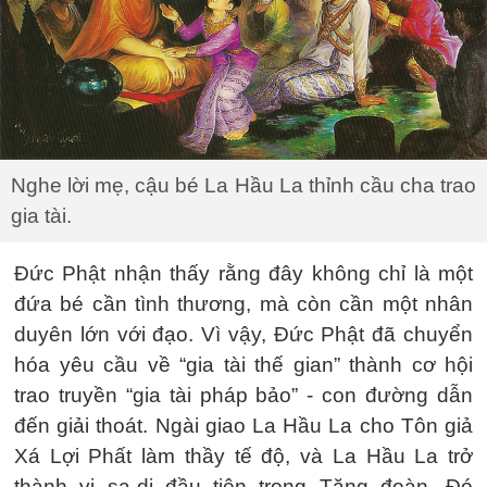
Nghe lời mẹ, cậu bé La Hầu La thỉnh cầu cha trao
gia tài.
Đức Phật nhận thấy rằng đây không chỉ là một
đứa bé cần tình thương, mà còn cần một nhân
duyên lớn với đạo. Vì vậy, Đức Phật đã chuyển
hóa yêu cầu về “gia tài thế gian” thành cơ hội
trao truyền “gia tài pháp bảo” - con đường dẫn
đến giải thoát. Ngài giao La Hầu La cho Tôn giả
Xá Lợi Phất làm thầy tế độ, và La Hầu La trở
thành vị sa-di đầu tiên trong Tăng đoàn. Đó