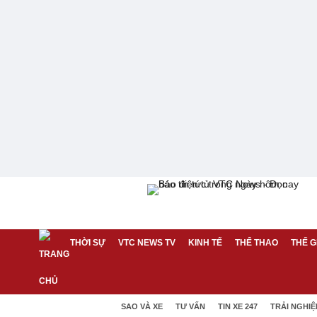
THỜI SỰ
VTC NEWS TV
KINH TẾ
THỂ THAO
THẾ G
SAO VÀ XE
TƯ VẤN
TIN XE 247
TRẢI NGHI