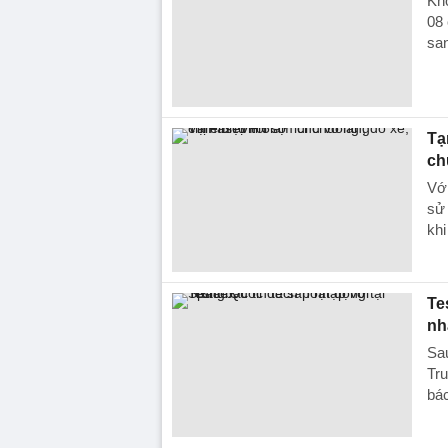
Khô
08 
sa
Tạ
ch
Với
sử 
khi
Te
nh
Sau
Tru
bác