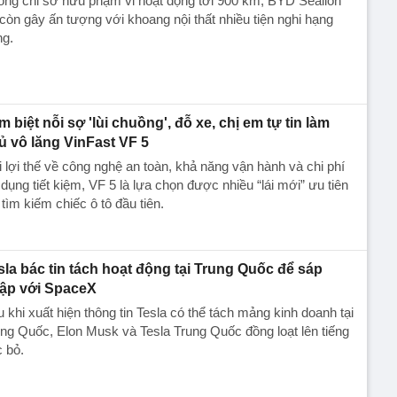
ng chỉ sở hữu phạm vi hoạt động tới 900 km, BYD Sealion
còn gây ấn tượng với khoang nội thất nhiều tiện nghi hạng
ng.
m biệt nỗi sợ 'lùi chuồng', đỗ xe, chị em tự tin làm
ủ vô lăng VinFast VF 5
 lợi thế về công nghệ an toàn, khả năng vận hành và chi phí
dụng tiết kiệm, VF 5 là lựa chọn được nhiều “lái mới” ưu tiên
 tìm kiếm chiếc ô tô đầu tiên.
sla bác tin tách hoạt động tại Trung Quốc để sáp
ập với SpaceX
 khi xuất hiện thông tin Tesla có thể tách mảng kinh doanh tại
ng Quốc, Elon Musk và Tesla Trung Quốc đồng loạt lên tiếng
 bỏ.