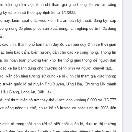
ực hiện nghiêm việc đình chỉ tham gia giao thông đối với xe công
g ký và biển số theo quy định kể từ 1/1/2008.
e này, kiểm soát chặt việc kiểm tra an toàn kỹ thuật, đăng ký, cấp
công nông để phục phục sản xuất nông, lâm nghiệp có tính đa dụng
ển.
t các tỉnh, thành phố ban hành đầy đủ văn bản quy định về thời gian
các biển báo cấm, biển hướng dẫn cho các xe công nông. Thông tin
loại bỏ hoàn toàn phương tiện khỏi hệ thống giao thông để người dân
 các xe ba bánh dùng cho thương bệnh binh và người khuyết tật)...
, vẫn còn hiện tượng sử dụng xe bị đình chỉ tham gia giao thông;
các tuyến quốc lộ tại huyện Phú Xuyên, Ứng Hòa, Chương Mỹ thành
 Hậu Giang, Long An, Đắk Lắk...
i chỉ thực hiện hỗ trợ thay thế được cho khoảng 6.000 xe /15.777
0 xe công nông tự chế, chưa kể số lượng xe phát sinh từ 2008 đến
định rõ trong thời gian tới sẽ siết chặt quản lý, đưa ra thị trường
ày mà đáp ứng được yêu cầu về an toàn giao thông và phù hợp với