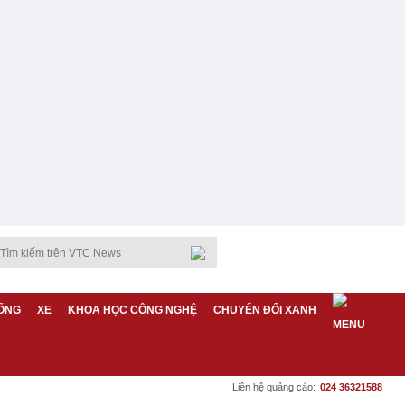
ỐNG
XE
KHOA HỌC CÔNG NGHỆ
CHUYỂN ĐỔI XANH
Liên hệ quảng cáo:
024 36321588