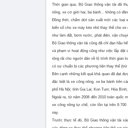
Thời gian qua, Bộ Giao thông vận tải đã th
nông, xe cơ giới hai, ba bánh... không có đăn
Đồng thời, chấm dứt sản xuất mới các loại x
biển số cho xe máy kéo nhỏ thay thế cho xe 
như làm đất, bơm nước, phát điện, vận chuy
Bộ Giao thông vận tải cũng đã chỉ đạo hầu hế
và phạm vi hoạt động cũng như việc lắp đặt 
rộng rãi cho người dân về lộ trình thời gian 
có sự chuẩn bị các phương tiện thay thế (trừ
Bên cạnh những kết quả khả quan đã đạt được
đặc biệt là xe công nông, xe ba bánh trên 
phố Hà Nội; tỉnh Gia Lai; Kon Tum; Hòa Bình;
Ngoài ra, từ năm 2008 đến 2010 toàn quốc mớ
xe công nông tự chế, còn tồn tại trên 9.70
nay.
Trước thực tế đó, Bộ Giao thông vận tải xác 
các dòng xe thay thế phương tiện thô sơ n