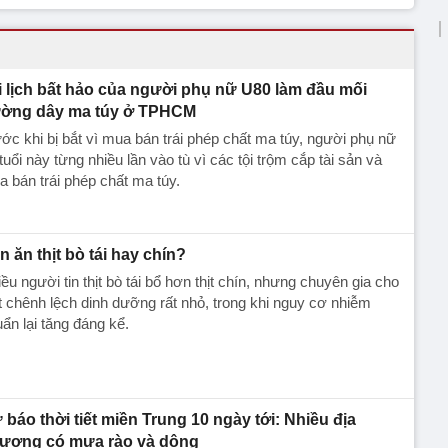
i lịch bất hảo của người phụ nữ U80 làm đầu mối
ờng dây ma túy ở TPHCM
ớc khi bị bắt vì mua bán trái phép chất ma túy, người phụ nữ
tuổi này từng nhiều lần vào tù vì các tội trộm cắp tài sản và
 bán trái phép chất ma túy.
n ăn thịt bò tái hay chín?
ều người tin thịt bò tái bổ hơn thịt chín, nhưng chuyên gia cho
t chênh lệch dinh dưỡng rất nhỏ, trong khi nguy cơ nhiễm
ẩn lại tăng đáng kể.
 báo thời tiết miền Trung 10 ngày tới: Nhiều địa
ương có mưa rào và dông