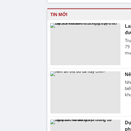
TIN MỚI
La
đư
Trư
79 
mua
Nê
Nhi
biế
khu
Dự
ph