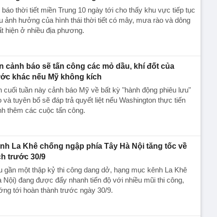
báo thời tiết miền Trung 10 ngày tới cho thấy khu vực tiếp tục
u ảnh hưởng của hình thái thời tiết có mây, mưa rào và dông
t hiện ở nhiều địa phương.
an cảnh báo sẽ tấn công các mỏ dầu, khí đốt của
ớc khác nếu Mỹ không kích
n cuối tuần này cảnh báo Mỹ về bất kỳ "hành động phiêu lưu"
 và tuyên bố sẽ đáp trả quyết liệt nếu Washington thực tiến
nh thêm các cuộc tấn công.
nh La Khê chống ngập phía Tây Hà Nội tăng tốc về
ch trước 30/9
u gần một thập kỷ thi công dang dở, hạng mục kênh La Khê
 Nội) đang được đẩy nhanh tiến độ với nhiều mũi thi công,
ng tới hoàn thành trước ngày 30/9.