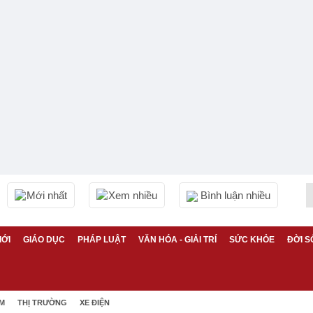
Mới nhất
Xem nhiều
Bình luận nhiều
IỚI
GIÁO DỤC
PHÁP LUẬT
VĂN HÓA - GIẢI TRÍ
SỨC KHỎE
ĐỜI S
ỆM
THỊ TRƯỜNG
XE ĐIỆN