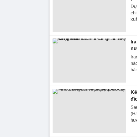
Dự 
chị
xuấ
Ir
nư
Ira
nào
hà
Kê
đí
Sa
(Hà
hướ