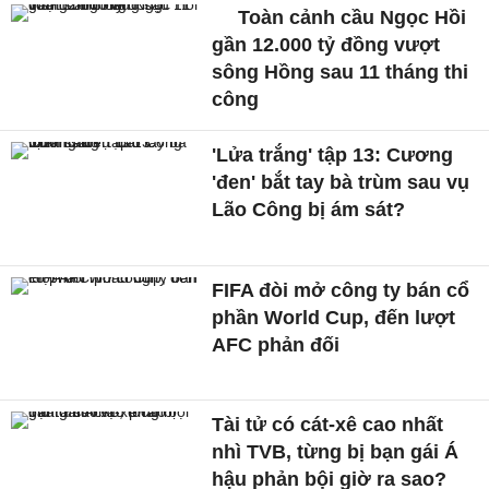
Toàn cảnh cầu Ngọc Hồi
gần 12.000 tỷ đồng vượt
sông Hồng sau 11 tháng thi
công
'Lửa trắng' tập 13: Cương
'đen' bắt tay bà trùm sau vụ
Lão Công bị ám sát?
FIFA đòi mở công ty bán cổ
phần World Cup, đến lượt
AFC phản đối
Tài tử có cát-xê cao nhất
nhì TVB, từng bị bạn gái Á
hậu phản bội giờ ra sao?