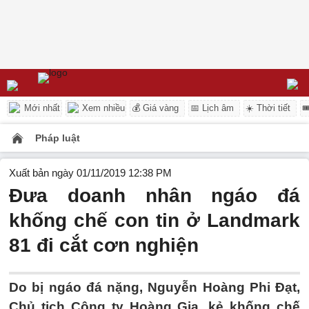
Mới nhất
Xem nhiều
💰 Giá vàng
📅 Lịch âm
☀️ Thời tiết

Pháp luật
Xuất bản ngày 01/11/2019 12:38 PM
Đưa doanh nhân ngáo đá
khống chế con tin ở Landmark
81 đi cắt cơn nghiện
Do bị ngáo đá nặng, Nguyễn Hoàng Phi Đạt,
Chủ tịch Công ty Hoàng Gia, kẻ khống chế