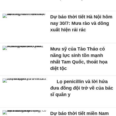
Dự báo thời tiết Hà Nội hôm
nay 30/7: Mưa rào và dông
xuất hiện rải rác
Mưu sỹ của Tào Tháo có
năng lực sinh tồn mạnh
nhất Tam Quốc, thoát họa
diệt tộc
Lọ penicillin và lời hứa
đưa đồng đội trở về của bác
sĩ quân y
Dự báo thời tiết miền Nam