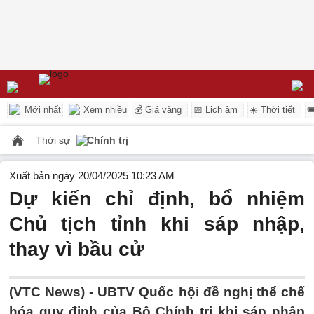
Mới nhất
Xem nhiều
💰 Giá vàng
📅 Lịch âm
☀️ Thời tiết

Thời sự
Chính trị
Xuất bản ngày 20/04/2025 10:23 AM
Dự kiến chỉ định, bổ nhiệm
Chủ tịch tỉnh khi sáp nhập,
thay vì bầu cử
(VTC News) -
UBTV Quốc hội đề nghị thể chế
hóa quy định của Bộ Chính trị khi sáp nhập