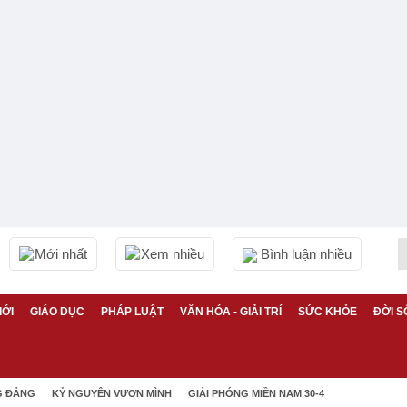
Mới nhất
Xem nhiều
Bình luận nhiều
IỚI
GIÁO DỤC
PHÁP LUẬT
VĂN HÓA - GIẢI TRÍ
SỨC KHỎE
ĐỜI S
G ĐẢNG
KỶ NGUYÊN VƯƠN MÌNH
GIẢI PHÓNG MIỀN NAM 30-4