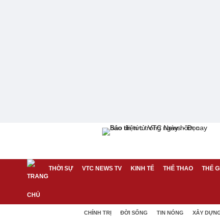
THỜI SỰ
VTC NEWS TV
KINH TẾ
THỂ THAO
THẾ G
CHÍNH TRỊ
ĐỜI SỐNG
TIN NÓNG
XÂY DỰN