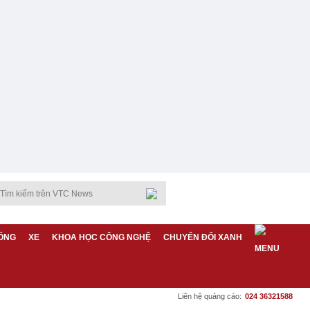
ỐNG
XE
KHOA HỌC CÔNG NGHỆ
CHUYỂN ĐỔI XANH
Liên hệ quảng cáo:
024 36321588