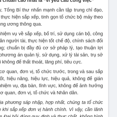
 chuẩn cao nhất là “vì yêu cầu công việc”
, Tổng Bí thư nhấn mạnh cần tập trung chỉ đạo,
ụ thực hiện sắp xếp, tinh gọn tổ chức bộ máy theo
ung ương thông qua.
hiệm vụ về sắp xếp, bố trí, sử dụng cán bộ, công
n người tài, thực hiện tốt chế độ, chính sách đối
g; chuẩn bị đầy đủ cơ sở pháp lý, tạo thuận lợi
hương án quản lý, sử dụng, xử lý tài sản, trụ sở
 không để thất thoát, lãng phí, tiêu cực.
cơ quan, đơn vị, tổ chức trước, trong và sau sắp
ốt, hiệu năng, hiệu lực, hiệu quả, không để gián
nhiệm vụ, địa bàn, lĩnh vực, không để ảnh hưởng
ơ quan, đơn vị, tổ chức và Nhân dân.
địa phương sáp nhập, hợp nhất, chúng ta tổ chức
u khi sắp xếp đơn vị hành chính. Vì vậy, cần lãnh
m Đại hội đúng quy định và thực chất, không hình