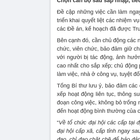
Chọn cán bộ sau sáp nhập, tiêu
Đề cập những việc cần làm ngay
triển khai quyết liệt các nhiệm v
các Đề án, kế hoạch đã được Tr
Bên cạnh đó, cần chủ động các n
chức, viên chức, bảo đảm giữ châ
với người bị tác động, ảnh hưởn
cao nhất cho sắp xếp; chủ động p
làm việc, nhà ở công vụ, tuyệt đối
Tổng Bí thư lưu ý, bảo đảm các 
xếp hoạt động liên tục, thông su
đoạn công việc, không bỏ trống 
đến hoạt động bình thường của c
“
Về tổ chức đại hội các cấp tại 
đại hội cấp xã, cấp tỉnh ngay sa
đạo, chỉ đạo chặt chẽ để bảo đả