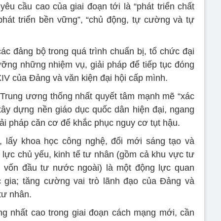
êu cầu cao của giai đoạn tới là “phát triển chất
phát triển bền vững”, “chủ động, tự cường và tự
c đảng bộ trong quá trình chuẩn bị, tổ chức đại
lưỡng những nhiệm vụ, giải pháp để tiếp tục đóng
XIV của Đảng và văn kiện đại hội cấp mình.
Trung ương thống nhất quyết tâm mạnh mẽ “xác
xây dựng nền giáo dục quốc dân hiện đại, ngang
giải pháp căn cơ để khắc phục nguy cơ tụt hậu.
, lấy khoa học công nghệ, đổi mới sáng tạo và
 lực chủ yếu, kinh tế tư nhân (gồm cả khu vực tư
 vốn đầu tư nước ngoài) là một động lực quan
c gia; tăng cường vai trò lãnh đạo của Đảng và
tư nhân.
g nhất cao trong giai đoạn cách mạng mới, cần