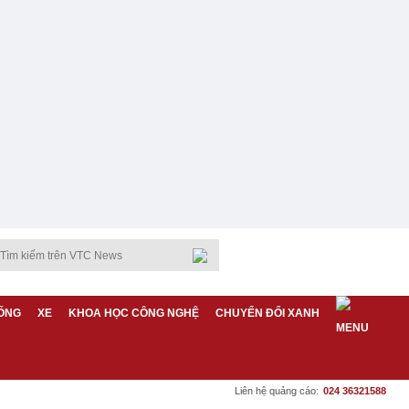
ỐNG
XE
KHOA HỌC CÔNG NGHỆ
CHUYỂN ĐỔI XANH
Liên hệ quảng cáo:
024 36321588