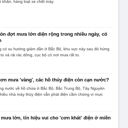
ó khăn, hàng loạt xe chết máy.
ón đợt mưa lớn diện rộng trong nhiều ngày, có
m
g có xu hướng giảm dần ở Bắc Bộ, khu vực này sau đó hứng
o và rải rác dông, cục bộ có nơi mưa rất to.
ơn mưa 'vàng', các hồ thủy điện còn cạn nước?
ợng nước về hồ chứa ở Bắc Bộ, Bắc Trung Bộ, Tây Nguyên
nhiều nhà máy thủy điện vẫn phát điện cầm chừng vì mực
ưa lớn, tín hiệu vui cho 'cơn khát' điện ở miền