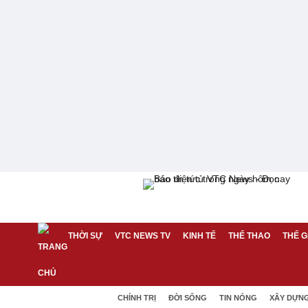
THỜI SỰ
VTC NEWS TV
KINH TẾ
THỂ THAO
THẾ G
CHÍNH TRỊ
ĐỜI SỐNG
TIN NÓNG
XÂY DỰN