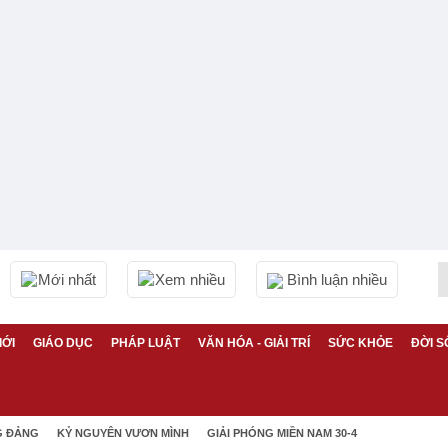
Mới nhất
Xem nhiều
Bình luận nhiều
IỚI
GIÁO DỤC
PHÁP LUẬT
VĂN HÓA - GIẢI TRÍ
SỨC KHỎE
ĐỜI S
G ĐẢNG
KỶ NGUYÊN VƯƠN MÌNH
GIẢI PHÓNG MIỀN NAM 30-4