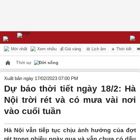
Mới nhất
Xem nhiều
💰 Giá vàng
📅 Lịch âm
☀️ Thời tiết

Thời sự
Đời sống
Xuất bản ngày 17/02/2023 07:00 PM
Dự báo thời tiết ngày 18/2: Hà
Nội trời rét và có mưa vài nơi
vào cuối tuần
Hà Nội vẫn tiếp tục chịu ảnh hưởng của đợt
rét trong nhiều ngày qua và vẫn chưa có dấu