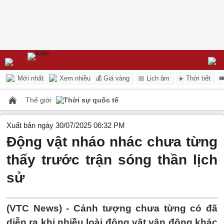
Mới nhất
Xem nhiều
💰 Giá vàng
📅 Lịch âm
☀️ Thời tiết

Thế giới
Thời sự quốc tế
Xuất bản ngày 30/07/2025 06:32 PM
Động vật nháo nhác chưa từng
thấy trước trận sóng thần lịch
sử
(VTC News) -
Cảnh tượng chưa từng có đã
diễn ra khi nhiều loài động vật vận động khác