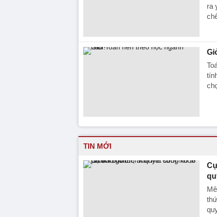
ra 
chế
Gi
Toá
tín
chọ
TIN MỚI
Cụ
qu
Mê 
thứ
quy