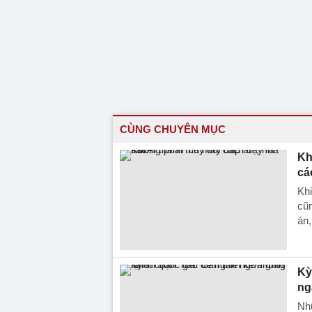
CÙNG CHUYÊN MỤC
Kh
cá
Khi
cũn
án,
Kỳ
ng
Nhữ