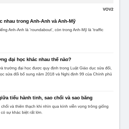
VOV2
ác nhau trong Anh-Anh và Anh-Mỹ
ếng Anh-Anh là 'roundabout', còn trong Anh-Mỹ là 'traffic
ờng đại học khác nhau thế nào?
và trường đại học được quy định trong Luật Giáo dục sửa đổi,
học sửa đổi bổ sung năm 2018 và Nghị định 99 của Chính phủ
iữa tiểu hành tinh, sao chổi và sao băng
 chổi và thiên thạch khi nhìn qua kính viễn vọng trông giống
ó sự khác biệt rất lớn.