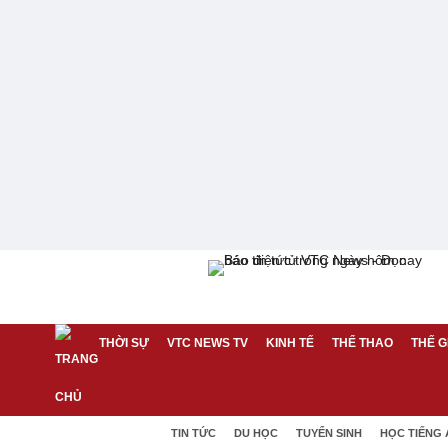
THỜI SỰ
VTC NEWS TV
KINH TẾ
THỂ THAO
THẾ G
TIN TỨC
DU HỌC
TUYỂN SINH
HỌC TIẾNG