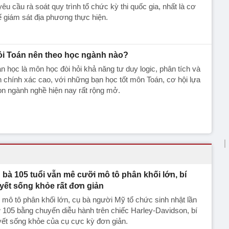
yêu cầu rà soát quy trình tổ chức kỳ thi quốc gia, nhất là cơ
 giám sát địa phương thực hiện.
ỏi Toán nên theo học ngành nào?
n học là môn học đòi hỏi khả năng tư duy logic, phân tích và
h chính xác cao, với những bạn học tốt môn Toán, cơ hội lựa
n ngành nghề hiện nay rất rộng mở.
 bà 105 tuổi vẫn mê cưỡi mô tô phân khối lớn, bí
yết sống khỏe rất đơn giản
mô tô phân khối lớn, cụ bà người Mỹ tổ chức sinh nhật lần
 105 bằng chuyến diễu hành trên chiếc Harley-Davidson, bí
ết sống khỏe của cụ cực kỳ đơn giản.