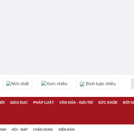
Mới nhất
Xem nhiều
Bình luận nhiều
IỚI
GIÁO DỤC
PHÁP LUẬT
VĂN HÓA - GIẢI TRÍ
SỨC KHỎE
ĐỜI S
 ANH
HỎI - ĐÁP
CHÂN DUNG
DIỄN ĐÀN