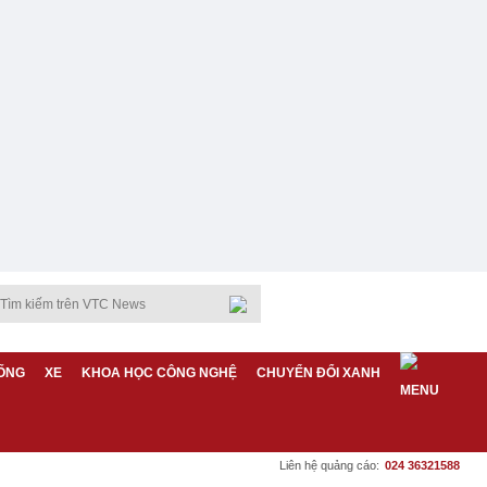
ỐNG
XE
KHOA HỌC CÔNG NGHỆ
CHUYỂN ĐỔI XANH
Liên hệ quảng cáo:
024 36321588