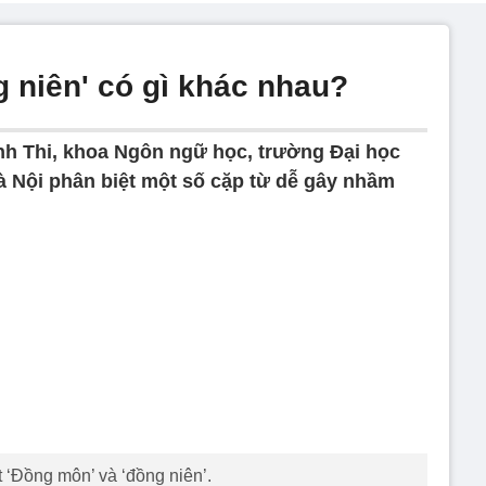
 niên' có gì khác nhau?
h Thi, khoa Ngôn ngữ học, trường Đại học
 Nội phân biệt một số cặp từ dễ gây nhầm
 ‘Đồng môn’ và ‘đồng niên’.