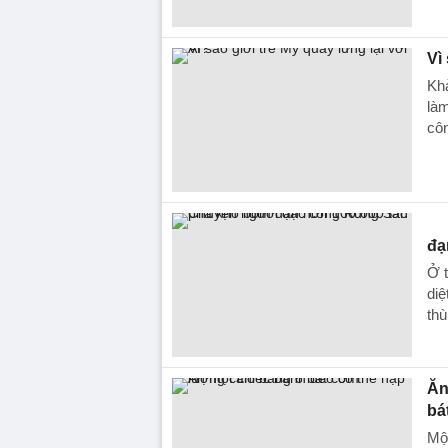
Vì
Khả
làm
côn
đạ
Ở t
diệ
thù
Ăn
bá
Một