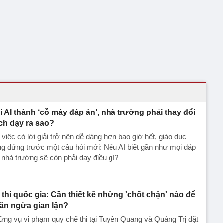
i AI thành ‘cỗ máy đáp án’, nhà trường phải thay đổi
ch dạy ra sao?
 việc có lời giải trở nên dễ dàng hơn bao giờ hết, giáo dục
g đứng trước một câu hỏi mới: Nếu AI biết gần như mọi đáp
 nhà trường sẽ còn phải dạy điều gì?
 thi quốc gia: Cần thiết kế những 'chốt chặn' nào để
ăn ngừa gian lận?
ng vụ vi phạm quy chế thi tại Tuyên Quang và Quảng Trị đặt