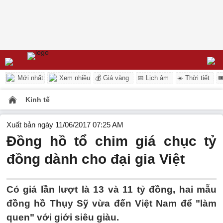
Mới nhất
Xem nhiều
💰 Giá vàng
📅 Lịch âm
☀️ Thời tiết

Kinh tế
Xuất bản ngày 11/06/2017 07:25 AM
Đồng hồ tổ chim giá chục tỷ
đồng dành cho đại gia Việt
Có giá lần lượt là 13 và 11 tỷ đồng, hai mẫu
đồng hồ Thụy Sỹ vừa đến Việt Nam để "làm
quen" với giới siêu giàu.