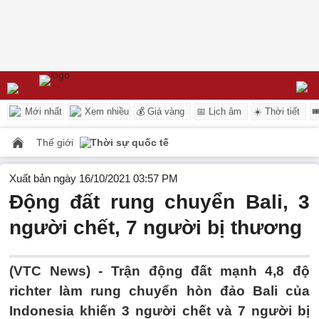
Mới nhất
Xem nhiều
💰 Giá vàng
📅 Lịch âm
☀️ Thời tiết

Thế giới
Thời sự quốc tế
Xuất bản ngày 16/10/2021 03:57 PM
Động đất rung chuyển Bali, 3
người chết, 7 người bị thương
(VTC News) -
Trận động đất mạnh 4,8 độ
richter làm rung chuyển hòn đảo Bali của
Indonesia khiến 3 người chết và 7 người bị