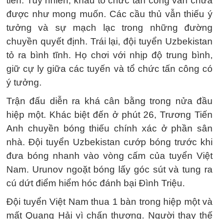
tiên. Tuy nhiên, khâu tổ chức tấn công vẫn chưa
được như mong muốn. Các cầu thủ vẫn thiếu ý
tưởng và sự mạch lạc trong những đường
chuyền quyết định. Trái lại, đội tuyển Uzbekistan
tỏ ra bình tĩnh. Họ chơi với nhịp độ trung bình,
giữ cự ly giữa các tuyến và tổ chức tấn công có
ý tưởng.
Trận đấu diễn ra khá cân bằng trong nửa đầu
hiệp một. Khác biệt đến ở phút 26, Trương Tiến
Anh chuyền bóng thiếu chính xác ở phần sân
nhà. Đội tuyển Uzbekistan cướp bóng trước khi
đưa bóng nhanh vào vòng cấm của tuyển Việt
Nam. Urunov ngoặt bóng lấy góc sút và tung ra
cú dứt điểm hiểm hóc đánh bại Đình Triệu.
Đội tuyển Việt Nam thua 1 bàn trong hiệp một và
mất Quang Hải vì chấn thương. Người thay thế