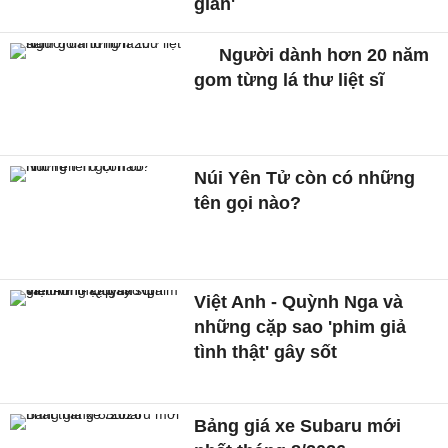
giãn'
Người dành hơn 20 năm
gom từng lá thư liệt sĩ
Núi Yên Tử còn có những
tên gọi nào?
Việt Anh - Quỳnh Nga và
những cặp sao 'phim giả
tình thật' gây sốt
Bảng giá xe Subaru mới