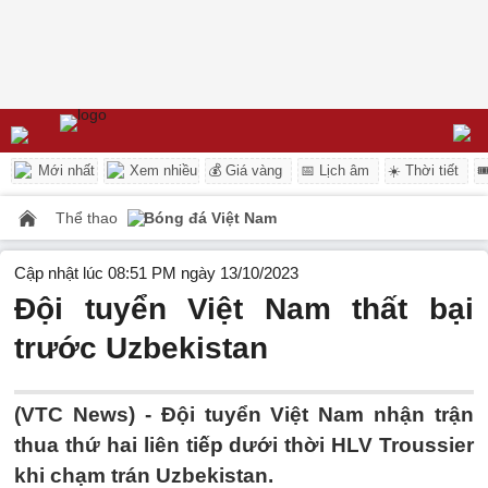
Mới nhất
Xem nhiều
💰 Giá vàng
📅 Lịch âm
☀️ Thời tiết

Thể thao
Bóng đá Việt Nam
Cập nhật lúc 08:51 PM ngày 13/10/2023
Đội tuyển Việt Nam thất bại
trước Uzbekistan
(VTC News) -
Đội tuyển Việt Nam nhận trận
thua thứ hai liên tiếp dưới thời HLV Troussier
khi chạm trán Uzbekistan.