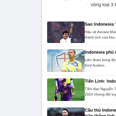
vòng loại 3 
Sao Indonesia 
Hậu vệ Asnawi Man
thành tích của khu
Indonesia phủ 
Liên đoàn bóng đá 
Emil Audero.
Tiến Linh: Ind
TIền đạo Nguyễn Ti
2024 nhưng đội tu
Cầu thủ Indone
trận thắng lịch