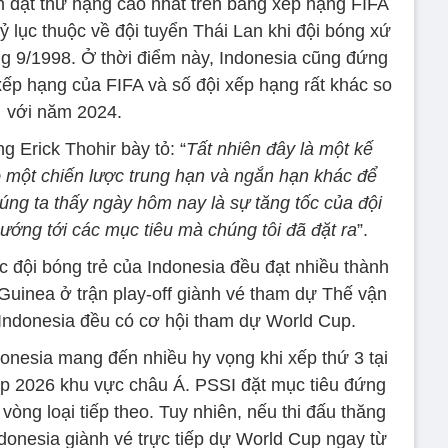
am đạt thứ hạng cao nhất trên bảng xếp hạng FIFA
Kỷ lục thuộc về đội tuyển Thái Lan khi đội bóng xứ
g 9/1998. Ở thời điểm này, Indonesia cũng đứng
xếp hạng của FIFA và số đội xếp hạng rất khác so
với năm 2024.
g Erick Thohir bày tỏ: “
Tất nhiên đây là một kế
ó một chiến lược trung hạn và ngắn hạn khác để
úng ta thấy ngày hôm nay là sự tăng tốc của đội
ướng tới các mục tiêu mà chúng tôi đã đặt ra
”.
c đội bóng trẻ của Indonesia đều đạt nhiều thành
Guinea ở trận play-off giành vé tham dự Thế vận
 Indonesia đều có cơ hội tham dự World Cup.
donesia mang đến nhiều hy vọng khi xếp thứ 3 tại
up 2026 khu vực châu Á. PSSI đặt mục tiêu đứng
 vòng loại tiếp theo. Tuy nhiên, nếu thi đấu thăng
onesia giành vé trực tiếp dự World Cup ngay từ