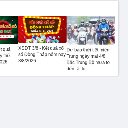
XSDT 3/8 - Kết quả xổ
t quả
Dự báo thời tiết miền
số Đồng Tháp hôm nay
y thứ
Trung ngày mai 4/8:
3/8/2026
2026
Bắc Trung Bộ mưa to
đến rất to