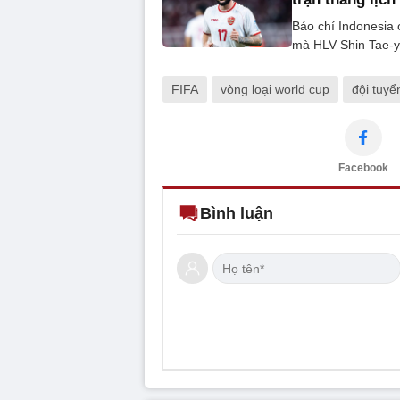
Báo chí Indonesia 
mà HLV Shin Tae-y
FIFA
vòng loại world cup
đội tuyể
Facebook
Bình luận