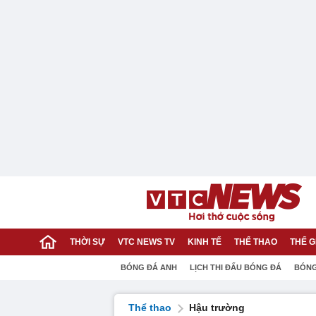
THỜI SỰ
VTC NEWS TV
KINH TẾ
THỂ THAO
THẾ G
BÓNG ĐÁ ANH
LỊCH THI ĐẤU BÓNG ĐÁ
BÓNG
Thể thao
Hậu trường