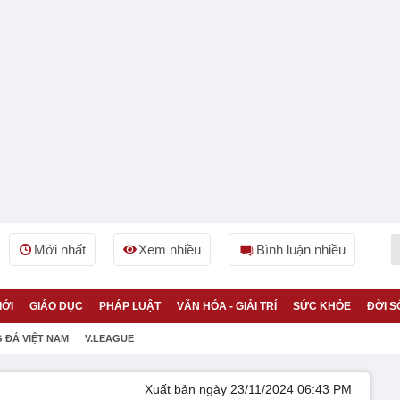
Mới nhất
Xem nhiều
Bình luận nhiều
IỚI
GIÁO DỤC
PHÁP LUẬT
VĂN HÓA - GIẢI TRÍ
SỨC KHỎE
ĐỜI S
 ĐÁ VIỆT NAM
V.LEAGUE
Xuất bản ngày 23/11/2024 06:43 PM