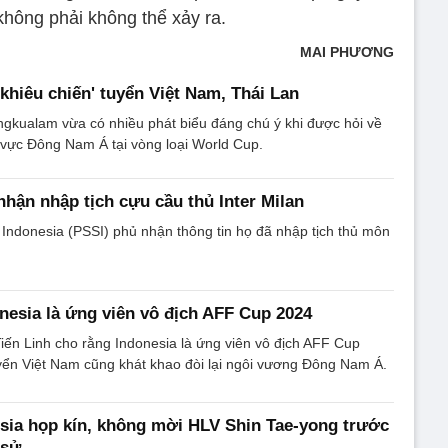
không phải không thể xảy ra.
MAI PHƯƠNG
'khiêu chiến' tuyển Việt Nam, Thái Lan
gkualam vừa có nhiều phát biểu đáng chú ý khi được hỏi về
 vực Đông Nam Á tại vòng loại World Cup.
nhận nhập tịch cựu cầu thủ Inter Milan
Indonesia (PSSI) phủ nhận thông tin họ đã nhập tịch thủ môn
onesia là ứng viên vô địch AFF Cup 2024
ến Linh cho rằng Indonesia là ứng viên vô địch AFF Cup
yển Việt Nam cũng khát khao đòi lại ngôi vương Đông Nam Á.
sia họp kín, không mời HLV Shin Tae-yong trước
 sử