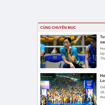
CÙNG CHUYÊN MỤC
Tu
sa
Huấ
tu
Thá
Hơ
Lo
Giả
18.
th