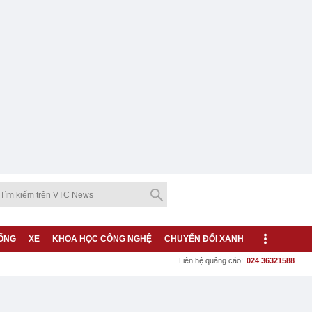
ỐNG
XE
KHOA HỌC CÔNG NGHỆ
CHUYỂN ĐỔI XANH
Liên hệ quảng cáo:
024 36321588