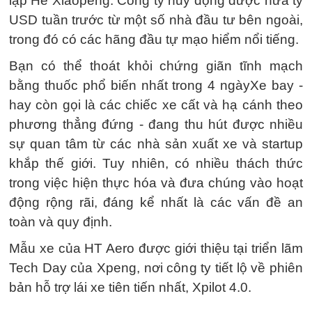
lập He Xiaopeng. Công ty huy động được nửa tỷ
USD tuần trước từ một số nhà đầu tư bên ngoài,
trong đó có các hãng đầu tự mạo hiểm nổi tiếng.
Bạn có thể thoát khỏi chứng giãn tĩnh mạch
bằng thuốc phổ biến nhất trong 4 ngàyXe bay -
hay còn gọi là các chiếc xe cất và hạ cánh theo
phương thẳng đứng - đang thu hút được nhiều
sự quan tâm từ các nhà sản xuất xe và startup
khắp thế giới. Tuy nhiên, có nhiều thách thức
trong việc hiện thực hóa và đưa chúng vào hoạt
động rộng rãi, đáng kể nhất là các vấn đề an
toàn và quy định.
Mẫu xe của HT Aero được giới thiệu tại triển lãm
Tech Day của Xpeng, nơi công ty tiết lộ về phiên
bản hỗ trợ lái xe tiên tiến nhất, Xpilot 4.0.