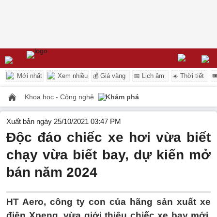
Mới nhất
Xem nhiều
💰 Giá vàng
📅 Lịch âm
☀️ Thời tiết

Khoa học - Công nghệ
Khám phá
Xuất bản ngày 25/10/2021 03:47 PM
Độc đáo chiếc xe hơi vừa biết
chạy vừa biết bay, dự kiến mở
bán năm 2024
HT Aero, công ty con của hãng sản xuất xe
điện Xpeng, vừa giới thiệu chiếc xe bay mới,