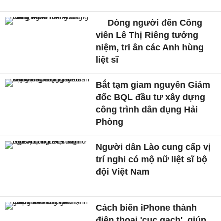
Dòng người đến Công
viên Lê Thị Riêng tưởng
niệm, tri ân các Anh hùng
liệt sĩ
Bắt tạm giam nguyên Giám
đốc BQL đầu tư xây dựng
công trình dân dụng Hải
Phòng
Người dân Lào cung cấp vị
trí nghi có mộ nữ liệt sĩ bộ
đội Việt Nam
Cách biến iPhone thành
điện thoại 'cục gạch', giúp