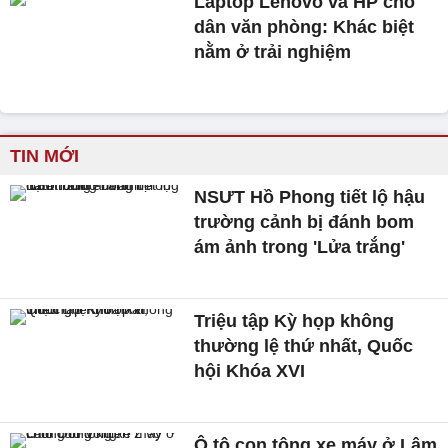
Laptop Lenovo và HP cho
dân văn phòng: Khác biệt
nằm ở trải nghiệm
TIN MỚI
NSƯT Hồ Phong tiết lộ hậu
trường cảnh bị đánh bom
ám ảnh trong 'Lửa trắng'
Triệu tập Kỳ họp không
thường lệ thứ nhất, Quốc
hội Khóa XVI
Ô tô con tông xe máy ở Lâm