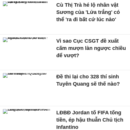
Cù Thị Trà hé lộ nhân vật
Sương của 'Lửa trắng' có
thể 'ra đi bất cứ lúc nào'
Vì sao Cục CSGT đề xuất
cấm mượn làn ngược chiều
để vượt?
Đề thi lại cho 328 thí sinh
Tuyên Quang sẽ thế nào?
LĐBĐ Jordan tố FIFA tống
tiền, ép hậu thuẫn Chủ tịch
Infantino