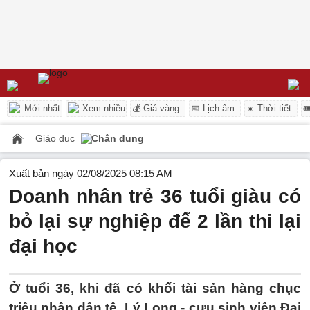
Mới nhất
Xem nhiều
💰 Giá vàng
📅 Lịch âm
☀️ Thời tiết

Giáo dục
Chân dung
Xuất bản ngày 02/08/2025 08:15 AM
Doanh nhân trẻ 36 tuổi giàu có
bỏ lại sự nghiệp để 2 lần thi lại
đại học
Ở tuổi 36, khi đã có khối tài sản hàng chục
triệu nhân dân tệ, Lý Long - cựu sinh viên Đại