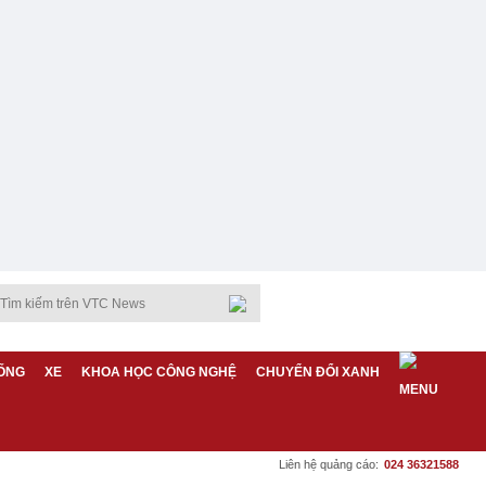
ỐNG
XE
KHOA HỌC CÔNG NGHỆ
CHUYỂN ĐỔI XANH
Liên hệ quảng cáo:
024 36321588