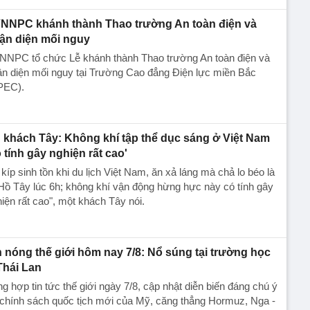
NNPC khánh thành Thao trường An toàn điện và
ận diện mối nguy
NNPC tổ chức Lễ khánh thành Thao trường An toàn điện và
n diện mối nguy tại Trường Cao đẳng Điện lực miền Bắc
PEC).
 khách Tây: Không khí tập thể dục sáng ở Việt Nam
ó tính gây nghiện rất cao'
 kíp sinh tồn khi du lịch Việt Nam, ăn xả láng mà chả lo béo là
Hồ Tây lúc 6h; không khí vận động hừng hực này có tính gây
iện rất cao", một khách Tây nói.
n nóng thế giới hôm nay 7/8: Nổ súng tại trường học
Thái Lan
g hợp tin tức thế giới ngày 7/8, cập nhật diễn biến đáng chú ý
chính sách quốc tịch mới của Mỹ, căng thẳng Hormuz, Nga -