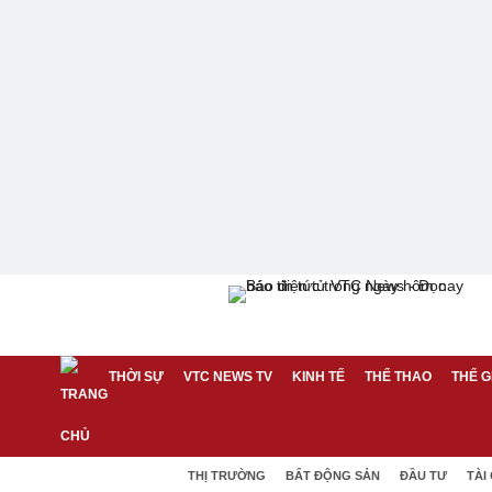
THỜI SỰ
VTC NEWS TV
KINH TẾ
THỂ THAO
THẾ G
THỊ TRƯỜNG
BẤT ĐỘNG SẢN
ĐẦU TƯ
TÀI