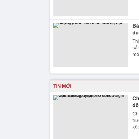
Bá
dư
Th
sắm
mới
TIN MỚI
Ch
dô
Chí
trư
xếp