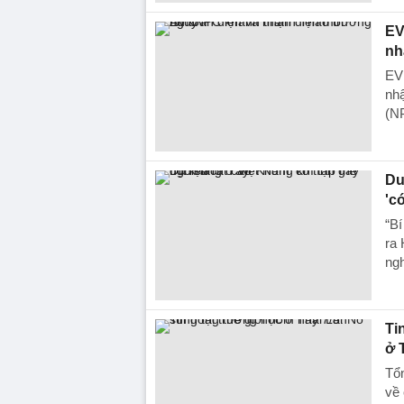
EV
nh
EV
nhậ
(N
Du
'c
“Bí
ra 
ngh
Ti
ở 
Tổn
về 