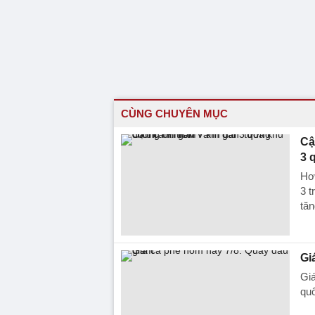
CÙNG CHUYÊN MỤC
Cậ
3 
Hơ
3 t
tăn
Gi
Giá
quố