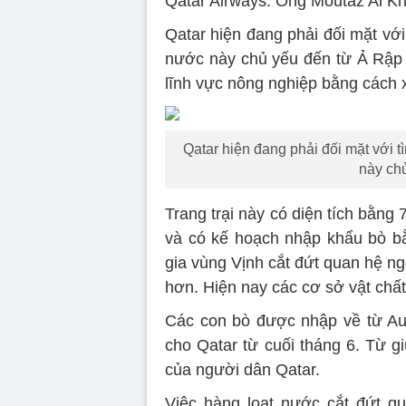
Qatar Airways. Ông Moutaz Al Kha
Qatar hiện đang phải đối mặt với
nước này chủ yếu đến từ Ả Rập
lĩnh vực nông nghiệp bằng cách 
Qatar hiện đang phải đối mặt với 
này ch
Trang trại này có diện tích bằng
và có kế hoạch nhập khẩu bò bằ
gia vùng Vịnh cắt đứt quan hệ n
hơn. Hiện nay các cơ sở vật chất
Các con bò được nhập về từ Aus
cho Qatar từ cuối tháng 6. Từ g
của người dân Qatar.
Việc hàng loạt nước cắt đứt q