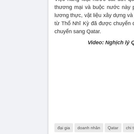
thương mại và buộc nước này 
lương thực, vật liệu xây dựng và 
từ Thổ Nhĩ Kỳ đã được chuyển 
chuyển sang Qatar.
Video: Nghịch lý 
đại gia
doanh nhân
Qatar
chi 