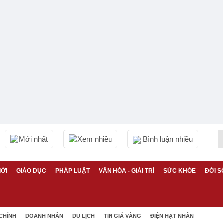
Mới nhất
Xem nhiều
Bình luận nhiều
IỚI
GIÁO DỤC
PHÁP LUẬT
VĂN HÓA - GIẢI TRÍ
SỨC KHỎE
ĐỜI S
 CHÍNH
DOANH NHÂN
DU LỊCH
TIN GIÁ VÀNG
ĐIỆN HẠT NHÂN