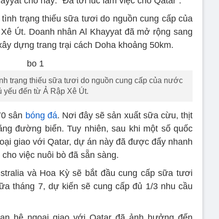
yyat cho hay: “Đã tới lúc làm việc cho Qatar”.
 tình trạng thiếu sữa tươi do nguồn cung cấp của
 Xê Út. Doanh nhân Al Khayyat đã mở rộng sang
xây dựng trang trại cách Doha khoảng 50km.
tình trạng thiếu sữa tươi do nguồn cung cấp của nước
ủ yếu đến từ Ả Rập Xê Út.
 70 sân
bóng đá
. Nơi đây sẽ sản xuất sữa cừu, thịt
ng đường biển. Tuy nhiên, sau khi một số quốc
goại giao với Qatar, dự án này đã được đẩy nhanh
 cho việc nuôi bò đã sẵn sàng.
tralia và Hoa Kỳ sẽ bắt đầu cung cấp sữa tươi
iữa tháng 7, dự kiến sẽ cung cấp đủ 1/3 nhu cầu
uan hệ ngoại giao với Qatar đã ảnh hưởng đến