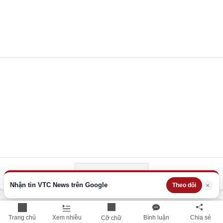
Xem thêm
Nhận tin VTC News trên Google
×
Theo dõi
THÔNG TIN HỮU ÍCH
Trang chủ
Xem nhiều
Bình luận
Chia sẻ
Cỡ chữ