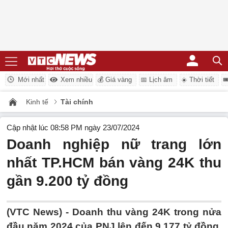
Mới nhất
Xem nhiều
💰 Giá vàng
📅 Lịch âm
☀️ Thời tiết

Kinh tế
Tài chính
Cập nhật lúc 08:58 PM ngày 23/07/2024
Doanh nghiệp nữ trang lớn
nhất TP.HCM bán vàng 24K thu
gần 9.200 tỷ đồng
(VTC News) -
Doanh thu vàng 24K trong nửa
đầu năm 2024 của PNJ lên đến 9.177 tỷ đồng,